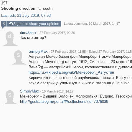
157
Shooting direction:
south

Last edit 31 July 2019, 07:58
3
Sign in to share your opinion
Latest comment: 10 March 2017, 14:17
dima0667
·
27 February 2017, 09:26
d
Так кто автор?
SimplyMax
·
·
27 February 2017, 11:55
Edited 27 February 2017, 11:5
S
А́вгустин Ме́йер барон фон Мейербе́рг (также Майерберг,
Augustin Meyerberg) (август 1612, Силезия — 23 марта 16
Вена(?)) — австрийский барон, путешественник и диплом
https://ru.wikipedia.org/wiki/Мейерберг,_Августин
Кирпичников в книге своей опубликовал просто. Книгу не
зачем австрийца упомянул в книге о голландце не знаю.
SimplyMax
·
10 March 2017, 14:17
S
Мейерберг - Вышний Волочек. Холохольня. Будово. Тверской 
http://goskatalog.ru/portal/#/collections?id=7076038