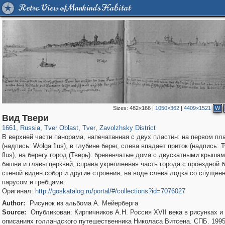
Retro View of Mankind's Habitat
Sizes:
482×166
|
1050×362
|
4409×1521
W
22,593
1,407,361
9,447
544
29,248
157
2,209
40
Вид Твери
1661
,
Russia
,
Tver Oblast
,
Tver
,
Zavolzhsky District
В верхней части панорама, напечатанная с двух пластин: на первом пл
(надпись: Wolga flus), в глубине берег, слева впадает приток (надпись: 
flus), на берегу город (Тверь): бревенчатые дома с двускатными крыша
башни и главы церквей, справа укрепленная часть города с проездной 
стеной виден собор и другие строения, на воде слева лодка со спущен
парусом и гребцами.
Оригинал:
http://goskatalog.ru/portal/#/collections?id=7076027
Author:
Рисунок из альбома А. Мейерберга
Source:
Опубликован: Кирпичников А.Н. Россия XVII века в рисунках и
описаниях голландского путешественника Николаса Витсена. СПБ. 1995