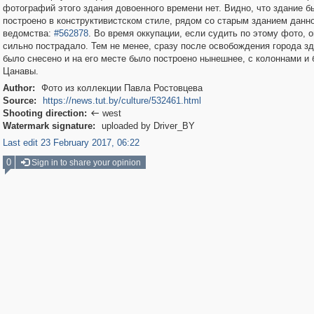
фотографий этого здания довоенного времени нет. Видно, что здание б
построено в конструктивистском стиле, рядом со старым зданием данн
ведомства:
#562878
. Во время оккупации, если судить по этому фото, о
сильно пострадало. Тем не менее, сразу после освобождения города з
было снесено и на его месте было построено нынешнее, с колоннами и
Цанавы.
Author:
Фото из коллекции Павла Ростовцева
Source:
https://news.tut.by/culture/532461.html
Shooting direction:
west

Watermark signature:
uploaded by Driver_BY
Last edit 23 February 2017, 06:22
0
Sign in to share your opinion