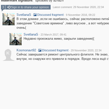
Watermark signature:
uploaded by aznazn
3
Sign in to share your opinion
Latest comment: 29 November 2020, 22:34
SvetlanaS
·
·
Discussed fragment
9 November 2016, 09:22
В этом домике ,если не ошибаюсь, сейчас расположено пите
заведение "Советские времена" ,пиво вкусное , а вот чебурек
очень(
SvetlanaS
·
23 March 2017, 09:41
Недавно проезжала мимо, закрыли заведение((
Kosmonavt92
·
·
Discussed fragment
29 November 2020, 22:34
K
Сейчас завершается ремонт центрального флигеля. Не знаю,
внутри, но снаружи его привели в порядок. Вроде леса ещё с