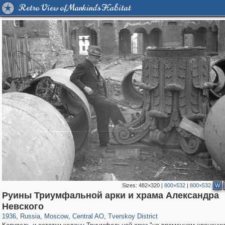
Retro View of Mankind's Habitat
Sizes:
482×320
|
800×532
|
800×532
W
Руины Триумфальной арки и храма Александра
319,780
1,406,255
159,978
8,286
29,243
5,916
53,034
2,283
Невского
1936
,
Russia
,
Moscow
,
Central AO
,
Tverskoy District