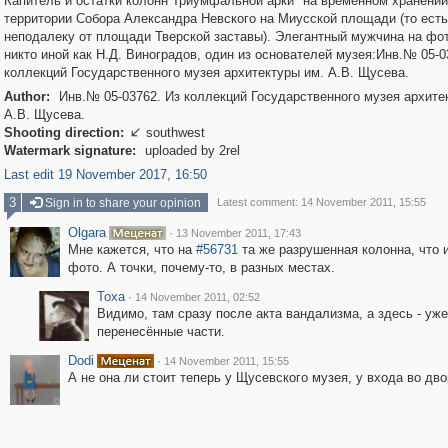
Капитель и остатки колонн Триумфальной арки "на временном хранении
территории Собора Александра Невского на Миусской площади (то ест
неподалеку от площади Тверской заставы). Элегантный мужчина на фо
никто иной как Н.Д. Виноградов, один из основателей музея:Инв.№ 05-0
коллекций Государственного музея архитектуры им. А.В. Щусева.
Author:
Инв.№ 05-03762. Из коллекций Государственного музея архите
А.В. Щусева.
Shooting direction:
southwest

Watermark signature:
uploaded by 2rel
Last edit 19 November 2017, 16:50
3
Sign in to share your opinion
Latest comment: 14 November 2011, 15:55
Olgara
·
13 November 2011, 17:43
Мне кажется, что на
#56731
та же разрушенная колонна, что 
фото. А точки, почему-то, в разных местах.
Toxa
·
14 November 2011, 02:52
Видимо, там сразу после акта вандализма, а здесь - уже
перенесённые части.
Dodi
·
14 November 2011, 15:55
А не она ли стоит теперь у Щусевского музея, у входа во дво