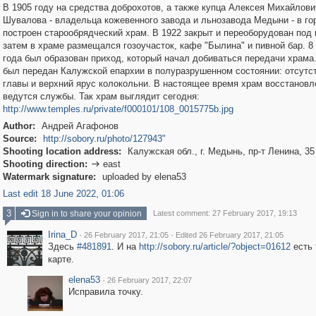
В 1905 году на средства доброхотов, а также купца Алексея Михайлови
Шувалова - владельца кожевенного завода и льнозавода Медыни - в го
построен старообрядческий храм. В 1922 закрыт и переоборудован под
затем в храме размещался гозоучасток, кафе "Былина" и пивной бар. 8
года был образован приход, который начал добиваться передачи храма
был передан Калужской епархии в полуразрушенном состоянии: отсутс
главы и верхний ярус колокольни. В настоящее время храм восстановл
ведутся службы. Так храм выглядит сегодня:
http://www.temples.ru/private/f000101/108_0015775b.jpg
Author:
Андрей Агафонов
Source:
http://sobory.ru/photo/127943"
Shooting location address:
Калужская обл., г. Медынь, пр-т Ленина, 35
Shooting direction:
east

Watermark signature:
uploaded by elena53
Last edit 18 June 2022, 01:06
3
Sign in to share your opinion
Latest comment: 27 February 2017, 19:13
Irina_D
·
·
26 February 2017, 21:05
Edited 26 February 2017, 21:05
Здесь
#481891
. И на
http://sobory.ru/article/?object=01612
есть 
карте.
elena53
·
26 February 2017, 22:07
Исправила точку.