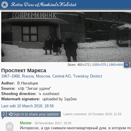
Retro View of Mankind's Habitat
Sizes:
482×172
|
1050×375
|
1860×664
W
319,878
1,407,206
160,021
8,286
29,248
5,916
53,055
2,283
Проспект Маркса
1967
–
1968
,
Russia
,
Moscow
,
Central AO
,
Tverskoy District
Author:
В.Нахабцев
Source:
х/ф "Зигзаг удачи"
Shooting direction:
southeast

Watermark signature:
uploaded by 1qa2ws
Last edit 10 March 2018, 18:56
2
Sign in to share your opinion
Latest comment: 14 October 2019, 11:53
Mester
·
28 November 2017, 18:35
M
Интересно, а где снимали многоквартирный дом, в котором п