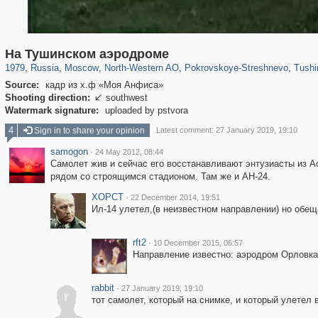
319,716
1,405,991
8,286
8,080
29,243
112
1,490
16
307
На Тушинском аэродроме
1979
,
Russia
,
Moscow
,
North-Western AO
,
Pokrovskoye-Streshnevo
,
Tushi
Source:
кадр из х.ф «Моя Анфиса»
Shooting direction:
southwest

Watermark signature:
uploaded by pstvora
4
Sign in to share your opinion
Latest comment: 27 January 2019, 19:10
samogon
·
24 May 2012, 08:44
Самолет жив и сейчас его восстанавливают энтузиасты из А
рядом со строящимся стадионом. Там же и АН-24.
XOPCT
·
22 December 2014, 19:51
Ил-14 улетел,(в неизвестном направлении) но обещ
rft2
·
10 December 2015, 06:57
Направление известно: аэродром Орловка 
rabbit
·
27 January 2019, 19:10
r
тот самолет, который на снимке, и который улетел