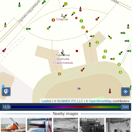
2
2
2
2
3
3
6
4
2
Leaflet
| ©
SCANEX ITC LLC
| ©
OpenStreetMap
contributors
1826
2000
Nearby images