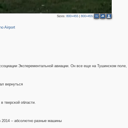
Sizes:
800×455
|
800×455
W
no Airport
ссоциации Эксперементальной авиации. Он все еще на Тушинском поле,
ал вернуться
в тверской области.
 в 2014 -- абсолютно разные машины