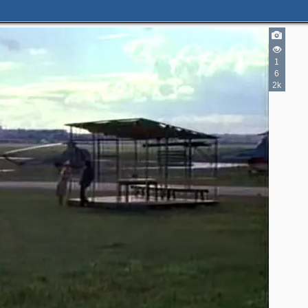
1
6
2k