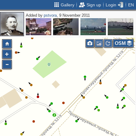
Gallery
Sign up
Login
EN
Added by
pstvora
, 9 November 2011
OSM
2