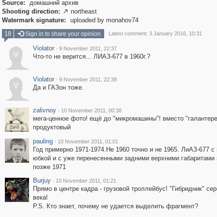
Source:
домашний архив
Shooting direction:
northeast

Watermark signature:
uploaded by monahov74
18
Sign in to share your opinion
Latest comment: 3 January 2016, 10:31
Violator
·
9 November 2011, 22:37
V
Что-то не верится... ЛИАЗ-677 в 1960г.?
Violator
·
9 November 2011, 22:38
V
Да и ГАЗон тоже.
zalivnoy
·
10 November 2011, 00:38
мега-ценное фото! ещё до "микромашины"! вместо "галантере
продуктовый
pauling
·
10 November 2011, 01:01
Год примерно 1971-1974.Не 1960 точно и не 1965. ЛиАЗ-677 с
юбкой и с уже перенесенными задними верхними габаритами 
позже 1971
Burjuy
·
10 November 2011, 01:21
Прямо в центре кадра - грузовой троллейбус! "Гибридник" се
века!
P.S. Кто знает, почему не удается выделить фрагмент?