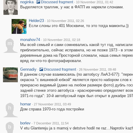
noginka
·
·
Discussed fragment
10 November 2011, 01:42
Выделяется траллик, у нас в ФАТП их нарекли слонами.
Helder23
·
10 November 2011, 02:26
Если слоны это 401 Москвичи, то это тогда мамонты.))
monahov74
·
10 November 2011, 02:18
m
Мы всей семьей и сами сомневались какой тут год, написали
приблизительно, сейчас исправила, но не позже 1973 - в этом
деревянные дома на Просторной сломали, наша семья перее
вряд ли что-то фотографировали.
Gennadiy
·
·
Discussed fragment
26 November 2011, 09:48
В данном случае взаимосвязь (по автобусу ЛиАЗ-677): "пере
окраска "с вишневой юбкой" является просто набором слов к 
прекрасно видимый (даже на любом размере фото) дубль го
задней стенке этого автобуса - красноречиво определяет во
1971-го года": 10-й автобусный парк был открыт в декабре 197
hornar
·
27 November 2011, 03:49
h
Дом справа 1970-го года постройки
borlev
·
7 December 2011, 11:54
b
V etu Glantereju ja s mamoj v detstve hodil ne raz...Naprotiv ka