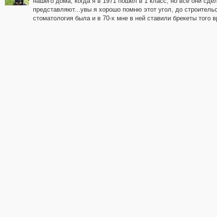
нашего дома, когда я в 1971 пошел в 1 класс, но все они сде
представляют...увы я хорошо помню этот угол, до строитель
стоматология была и в 70-х мне в ней ставили брекеты того в