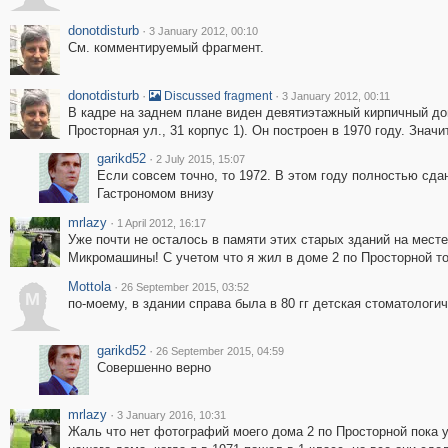
donotdisturb
·
3 January 2012, 00:10
См. комментируемый фрагмент.
donotdisturb
·
·
Discussed fragment
3 January 2012, 00:11
В кадре на заднем плане виден девятиэтажный кирпичный дом 
Просторная ул., 31 корпус 1). Он построен в 1970 году. Знач
garikd52
·
2 July 2015, 15:07
Если совсем точно, то 1972. В этом году полностью сд
Гастрономом внизу
mrlazy
·
1 April 2012, 16:17
Уже почти не осталось в памяти этих старых зданий на месте
Микромашины! С учетом что я жил в доме 2 по Просторной т
Mottola
·
26 September 2015, 03:52
M
по-моему, в здании справа была в 80 гг детская стоматологи
garikd52
·
26 September 2015, 04:59
Совершенно верно
mrlazy
·
3 January 2016, 10:31
Жаль что нет фотографий моего дома 2 по Просторной пока у