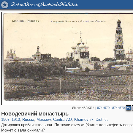
Retro View of Mankind's Habitat
Sizes:
482×314
|
874×570
|
874×570
W
319,861
1,406,837
160,009
8,286
29,243
5,916
19,395
722
Новодевичий монастырь
1907
–
1910
,
Russia
,
Moscow
,
Central AO
,
Khamovniki District
Датировка приблизительная. По точке съемки (ближе-дальше)есть вопр
Может с вала снимали?