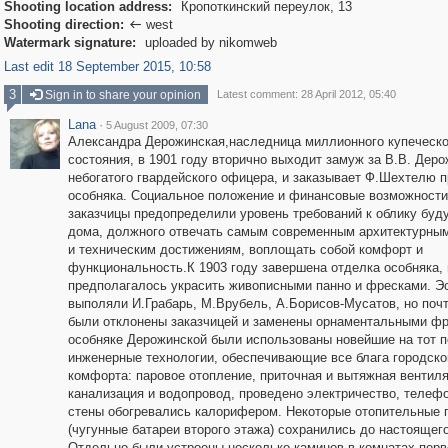
Shooting location address:
Кропоткинский переулок, 13
Shooting direction:
west

Watermark signature:
uploaded by nikomweb
Last edit 18 September 2015, 10:58
3
Sign in to share your opinion
Latest comment: 28 April 2012, 05:40
Lana
·
5 August 2009, 07:30
Александра Дерожинская,наследница миллионного купеческо
состояния, в 1901 году вторично выходит замуж за В.В. Деро
небогатого гвардейского офицера, и заказывает Ф.Шехтелю п
особняка. Социальное положение и финансовые возможности
заказчицы предопределили уровень требований к облику буд
дома, должного отвечать самым современным архитектурны
и техническим достижениям, воплощать собой комфорт и
функциональность.К 1903 году завершена отделка особняка,
предполагалось украсить живописными панно и фресками. Э
выполяли И.Грабарь, М.Врубель, А.Борисов-Мусатов, но почт
были отклонены заказчицей и заменены орнаментальными фр
особняке Дерожинской были использованы новейшие на тот 
инженерные технологии, обеспечивающие все блага городско
комфорта: паровое отопление, приточная и вытяжная вентиля
канализация и водопровод, проведено электричество, телефо
стены обогревались калорифером. Некоторые отопительные 
(чугунные батареи второго этажа) сохранились до настоящег
Отдельно были устроены несколько каминов в комнатах перв