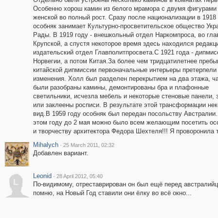
Особенно хорош камин из белого мрамора с двумя фигурами
женской во полный рост. Сразу после национализации в 1918
особняк занимает Культурно-просветительское общество Укр
Рады. В 1919 году - внешкольный отдел Наркомпроса, во глав
Крупской, а спустя некоторое время здесь находился редакц
издательский отдел Главполитпросвета.С 1921 года - дипмис
Норвегии, а потом Китая.За более чем тридцатилетнее пребы
китайской дипмиссии первоначальные интерьеры претерпели
изменения. Холл был разделен перекрытием на два этажа, ч
были разобраны камины, демонтированы бра и плафонные
светильники, исчезла мебель и некоторые стеновые панели,
или заклеены росписи. В результате этой трансформации не
вид.В 1959 году особняк был передан посольству Австралии. 
этом году до 2 мая можно было всем желающим посетить осо
и творчеству архитектора Федора Шехтеля!!! Я проворонила т
Mihalych
·
25 March 2011, 02:32
Добавлен вариант.
Leonid
·
28 April 2012, 05:40
L
По-видимому, отреставрирован он был ещё перед австралийц
помню, на Новый Год ставили они ёлку во всё окно...