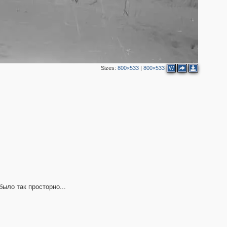
Sizes:
800×533
|
800×533
W
2
ыло так просторно...