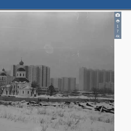
1
7
4k
3
2
4