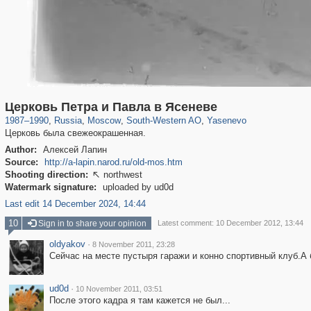
319,882
1,407,361
8,286
12,414
29,248
76
1,288
5
Церковь Петра и Павла в Ясеневе
1987
–
1990
,
Russia
,
Moscow
,
South-Western AO
,
Yasenevo
Церковь была свежеокрашенная.
Author:
Алексей Лапин
Source:
http://a-lapin.narod.ru/old-mos.htm
Shooting direction:
northwest

Watermark signature:
uploaded by ud0d
Last edit 14 December 2024, 14:44
10
Sign in to share your opinion
Latest comment: 10 December 2012, 13:44
oldyakov
·
8 November 2011, 23:28
Сейчас на месте пустыря гаражи и конно спортивный клуб.А б
ud0d
·
10 November 2011, 03:51
После этого кадра я там кажется не был...