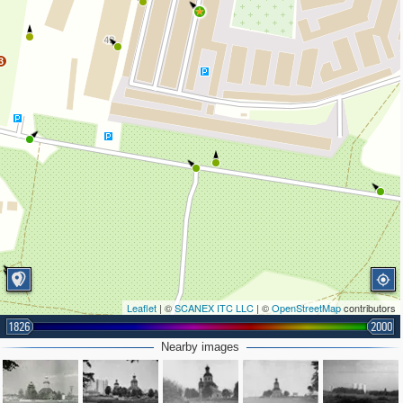
3
Leaflet
| ©
SCANEX ITC LLC
| ©
OpenStreetMap
contributors
1826
2000
Nearby images