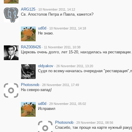
ARG125
·
10 November 2011, 14:12
Св. Апостолов Петра и Павла, кажется?
ud0d
·
10 November 2011, 14:18
Не знаю.
RAZ008426
·
11 November 2011, 10:38
Церковь очень долго, лет 15-20, находилась на реставрации.
oldyakov
·
26 November 2011, 13:20
Судя по всему-началась очередная "реставрация",п
Photosnob
·
28 November 2011, 17:49
На северо-запад!
ud0d
·
29 November 2011, 05:02
Исправил
Photosnob
·
29 November 2011, 08:56
Спасибо, так проще на карте нужный раку