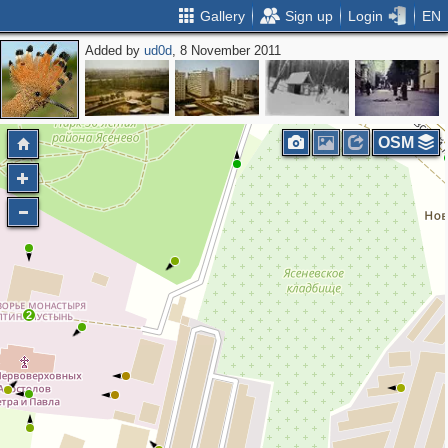
Gallery
Sign up
Login
EN
Added by
ud0d
, 8 November 2011
OSM
2