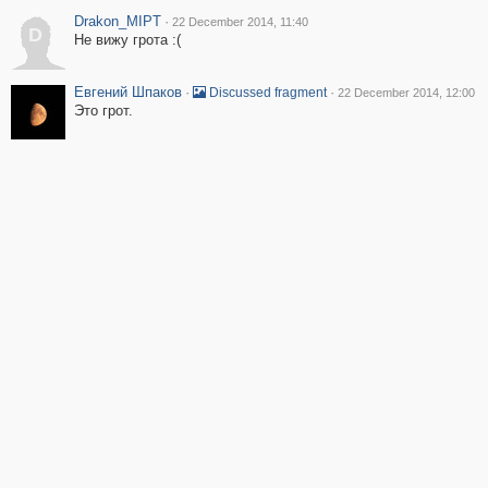
Drakon_MIPT
·
22 December 2014, 11:40
D
Не вижу грота :(
Евгений Шпаков
·
·
Discussed fragment
22 December 2014, 12:00
Это грот.