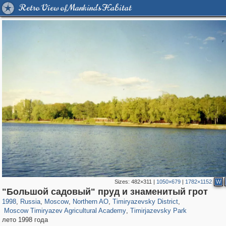
Retro View of Mankind's Habitat
Sizes:
482×311
|
1050×679
|
1782×1152
W
319,779
1,406,257
8,286
22,533
29,243
598
2,961
136
"Большой садовый" пруд и знаменитый грот
1,466
90
180
4
1998
,
Russia
,
Moscow
,
Northern AO
,
Timiryazevsky District
,
Moscow Timiryazev Agricultural Academy
,
Timirjazevsky Park
лето 1998 года