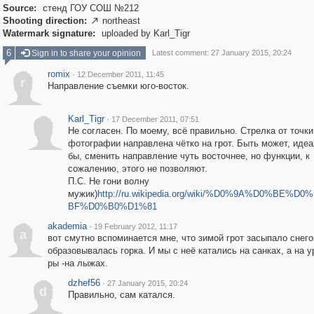
Source:
стенд ГОУ СОШ №212
Shooting direction:
northeast

Watermark signature:
uploaded by Karl_Tigr
6
Sign in to share your opinion
Latest comment: 27 January 2015, 20:24
romix
·
12 December 2011, 11:45
r
Направление съемки юго-восток.
Karl_Tigr
·
17 December 2011, 07:51
Не согласен. По моему, всё правильно. Стрелка от точки
фотографии направлена чётко на грот. Быть может, иде
бы, сменить направление чуть восточнее, но функции, к
сожалению, этого не позволяют.
П.С. Не гони волну
мужик)
http://ru.wikipedia.org/wiki/%D0%9A%D0%BE%D
BF%D0%B0%D1%81
akademia
·
19 February 2012, 11:17
a
вот смутно вспоминается мне, что зимой грот засыпало снего
образовывалась горка. И мы с неё катались на санках, а на у
ры -на лыжах.
dzhef56
·
27 January 2015, 20:24
d
Правильно, сам катался.