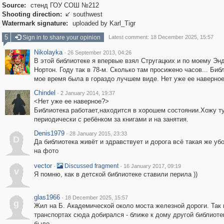
Source:
стенд ГОУ СОШ №212
Shooting direction:
southwest

Watermark signature:
uploaded by Karl_Tigr
5
Sign in to share your opinion
Latest comment: 18 December 2025, 15:57
Nikolayka
·
26 September 2013, 04:26
В этой библиотеке я впервые взял Стругацких и по моему Эн
Нортон. Году так в 78-м. Сколько там просижено часов... Биб
мое время была в гораздо лучшем виде. Нет уже ее наверно
Chindel
·
2 January 2014, 19:37
<Нет уже ее наверное?>
Библиотека работает,находится в хорошем состоянии.Хожу т
периодически с ребёнком за книгами и на занятия.
Denis1979
·
28 January 2015, 23:33
D
Да библиотека живёт и здравствует и дорога всё такая же убо
на фото
vector
·
·
Discussed fragment
16 January 2017, 09:19
v
Я помню, как в детской библиотеке ставили перила ))
glas1966
·
18 December 2025, 15:57
g
Жил на Б. Академической около моста железной дороги. Так 
транспортах сюда добирался - ближе к дому другой библиоте
было...