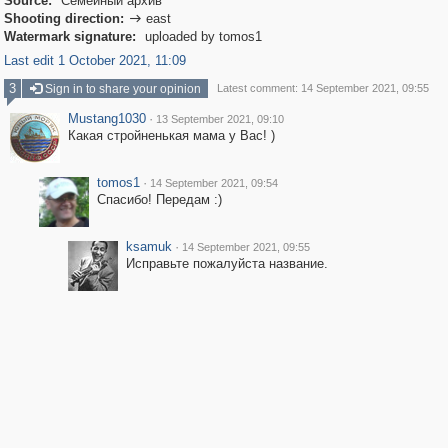
Source:
Семейный архив
Shooting direction:
east

Watermark signature:
uploaded by tomos1
Last edit 1 October 2021, 11:09
3
Sign in to share your opinion
Latest comment: 14 September 2021, 09:55
Mustang1030
·
13 September 2021, 09:10
Какая стройненькая мама у Вас! )
tomos1
·
14 September 2021, 09:54
Спасибо! Передам :)
ksamuk
·
14 September 2021, 09:55
Исправьте пожалуйста название.