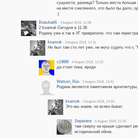
сущности, разница? Только места больше з
на месте снесённого, это было бы дело, о
:(
Bratuha66
·
3 August 2018, 11:06
2 ksamuk·Сегодня в 11:36
Родину уже и так в УГ превратили, что там перестраи
ksamuk
·
3 August 2018, 12:11
Не был там сто лет уже, не могу судить что с "
s1988f
·
3 August 2018, 12:23
да стоит пока, вроде
Watson_Rus
·
3 August 2018, 13:41
W
Родина является памятником архитектуры, 
ksamuk
·
3 August 2018, 13:59
Это мы знаем, но всяко быват.
Separator
·
6 August 2020, 21:25
там сверху на крыше сделают рес
исторический облик.