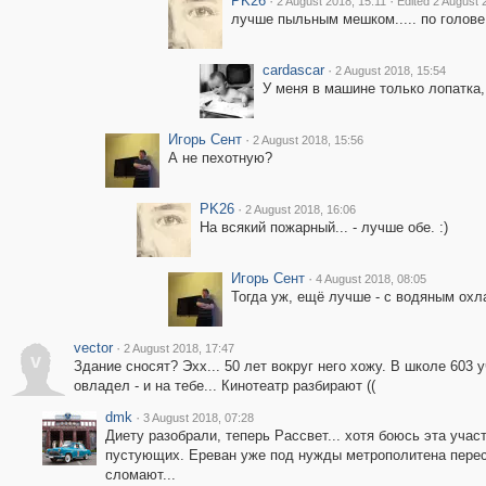
PK26
·
·
2 August 2018, 15:11
Edited 2 August 
лучше пыльным мешком..... по голове
cardascar
·
2 August 2018, 15:54
У меня в машине только лопатка,
Игорь Сент
·
2 August 2018, 15:56
А не пехотную?
PK26
·
2 August 2018, 16:06
На всякий пожарный... - лучше обе. :)
Игорь Сент
·
4 August 2018, 08:05
Тогда уж, ещё лучше - с водяным ох
vector
·
2 August 2018, 17:47
v
Здание сносят? Эхх... 50 лет вокруг него хожу. В школе 603 
овладел - и на тебе... Кинотеатр разбирают ((
dmk
·
3 August 2018, 07:28
Диету разобрали, теперь Рассвет... хотя боюсь эта уча
пустующих. Ереван уже под нужды метрополитена перес
сломают...