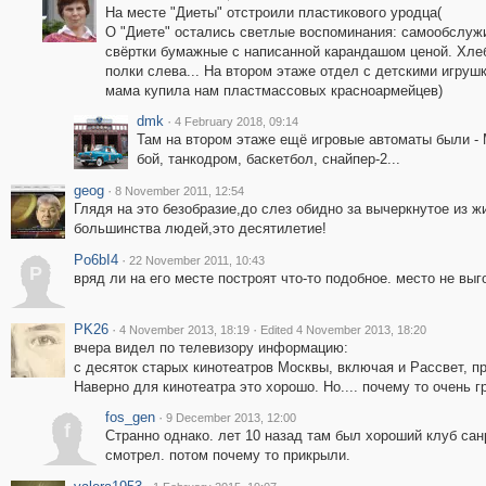
На месте "Диеты" отстроили пластикового уродца(
О "Диете" остались светлые воспоминания: самообслуж
свёртки бумажные с написанной карандашом ценой. Хле
полки слева... На втором этаже отдел с детскими игруш
мама купила нам пластмассовых красноармейцев)
dmk
·
4 February 2018, 09:14
Там на втором этаже ещё игровые автоматы были -
бой, танкодром, баскетбол, снайпер-2...
geog
·
8 November 2011, 12:54
Глядя на это безобразие,до слез обидно за вычеркнутое из ж
большинства людей,это десятилетие!
Po6bI4
·
22 November 2011, 10:43
P
вряд ли на его месте построят что-то подобное. место не выг
PK26
·
·
4 November 2013, 18:19
Edited 4 November 2013, 18:20
вчера видел по телевизору информацию:
с десяток старых кинотеатров Москвы, включая и Рассвет, п
Наверно для кинотеатра это хорошо. Но.... почему то очень гр
fos_gen
·
9 December 2013, 12:00
f
Странно однако. лет 10 назад там был хороший клуб сан
смотрел. потом почему то прикрыли.