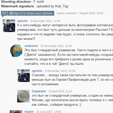
Shooting direction:
north

Watermark signature:
uploaded by Karl_Tigr
53
Sign in to share your opinion
Latest comment: 7 August 2020, 15:52
opnoris
·
8 November 2011, 12:44
А у кого-нибудь могут интересно быть фотографии коптевско
универсама, что был чуть дальше за кинотеатром Рассвет? Е
недавно и что-то видимо там будет, а очень хотелось бы увид
при жизни?!
seakonst
·
22 November 2011, 11:09
Это был стандартный универсам. Часто ездили в него в 
("Диета" назывался). Если застали какой-нибудь сходны
момента, когда его прибрала к рукам одна из розничных 
считайте, что и в той "Диета" вы были.
opnoris
·
4 November 2013, 19:28
Спасибо... иногда такая ностальгия по тем универса
меньше был на Героев-Панфиловцев дом 7, но его о
часто вспоминаю.
Separator
·
12 April 2019, 15:11
это был не стандартный универсам, а один из немно
Москве, где посетители могли брать тележку и с не
как сейчас, собирая продукты ;)
marrin
·
19 June 2017, 14:56