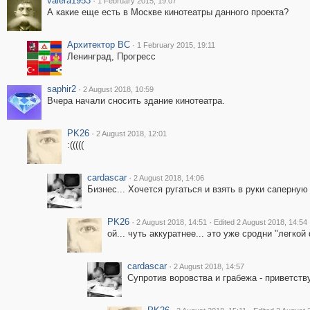
valera1953
·
1 February 2015, 19:07
А какие еще есть в Москве кинотеатры данного проекта?
Архитектор ВС
·
1 February 2015, 19:11
Ленинград, Прогресс
saphir2
·
2 August 2018, 10:59
Вчера начали сносить здание кинотеатра.
PK26
·
2 August 2018, 12:01
:(((((
cardascar
·
2 August 2018, 14:06
Бизнес... Хочется ругаться и взять в руки саперную
PK26
·
·
2 August 2018, 14:51
Edited 2 August 2018, 14:54
ой... чуть аккуратнее... это уже сродни "легк
cardascar
·
2 August 2018, 14:57
Супротив воровства и грабежа - приветс