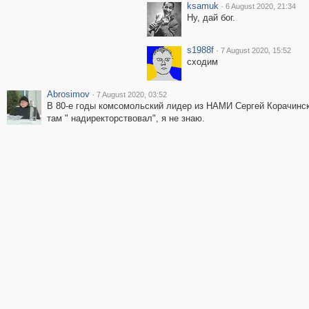
ksamuk
·
6 August 2020, 21:34
Ну, дай бог.
s1988f
·
7 August 2020, 15:52
сходим
Abrosimov
·
7 August 2020, 03:52
В 80-е годы комсомольский лидер из НАМИ Сергей Корачински
там " надиректорствовал", я не знаю.