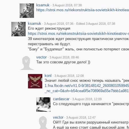
ksamuk
·
3 August 2018, 07:38
https://stroi.mos.ru/riekonstruktsiia-sovietskikh-kinotie
ksamuk
·
·
3 August 2018, 07:36
Edited 3 August 2018, 07:38
Его ждет реконструкция
https://stroi.mos.ru/riekonstruktsiia-sovietskikh-kinotieatrov
39 кинотеатров ждет реконструкция практически уничто
перестраивать не будут.
"Баку" и "Будапешт" жаль, они полностью потеряют сво
vector
·
3 August 2018, 09:46
v
Так это совсем другое дело! ))
konl
·
3 August 2018, 12:08
Значит любой снос можно теперь называть "рек
1.fna.fbcdn.net/v/t1.0-9/38148142_26008010599
_nc_cat=0&oh=b54cea6f5e708969a55e7bbb1a9
cardascar
·
3 August 2018, 12:09
Со следующего года начинается "реконстр
vector
·
3 August 2018, 12:47
v
Ой!!! Где вы взяли разрушенный кинотеатр 
А ещё за кино стоит самый высокий дом. 