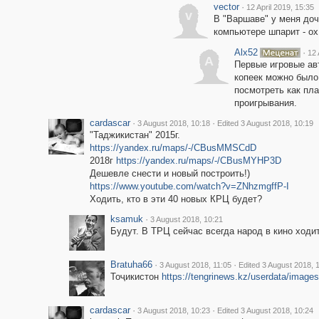
vector
·
12 April 2019, 15:35
v
В "Варшаве" у меня доч
компьютере шпарит - ох
Alx52
·
12 
A
Первые игровые авт
копеек можно было
посмотреть как пла
проигрывания.
cardascar
·
·
3 August 2018, 10:18
Edited 3 August 2018, 10:19
"Таджикистан" 2015г.
https://yandex.ru/maps/-/CBusMMSCdD
2018г
https://yandex.ru/maps/-/CBusMYHP3D
Дешевле снести и новый построить!)
https://www.youtube.com/watch?v=ZNhzmgffP-I
Ходить, кто в эти 40 новых КРЦ будет?
ksamuk
·
3 August 2018, 10:21
Будут. В ТРЦ сейчас всегда народ в кино ходит
Bratuha66
·
·
3 August 2018, 11:05
Edited 3 August 2018, 
Тоҷикистон
https://tengrinews.kz/userdata/imag
cardascar
·
·
3 August 2018, 10:23
Edited 3 August 2018, 10:24