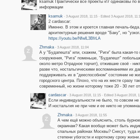
ksamuk Практически все проекты к\т одинаковы по
информации
ksamuk
·
·
3 August 2018, 11:15
Edited 3 August 2018, 11:
2 cardascar:
Именно. В этом и кроется главная печаль-беда
архитектурные решения вроде "Баку", но "узког
https://youtu.be/NfwlL3BfrLA
Zhmaka
·
3 August 2018, 11:04
Z
А у "Будапешта" или, скажем, "Риги" была какая-т
сооружения, "Рига" поменьше, "Будапешт" побольше
около метро Отрадное торчит), отжившие своё - ник
разве что, ностальгическими воспоминаниями их дав
поддерживать их в "дееспособном" состоянии не жи
городского центра. Плохо, что на их месте сразу та
современный, но жизни которому тоже 20 - 30 лет о
cardascar
·
·
3 August 2018, 11:15
Edited 3 August 2018, 1
Если индивидуальности не было, то совсем не 
И ностальгия не при чем и ее никто не упомина
Zhmaka
·
3 August 2018, 11:55
Z
А чем ещё можно объяснить, столь бурное
окраинам? Какая вообще может быть индив
спальных районах Москвы? Снесут, туда им
степени убогости и короткому сроку жизни.