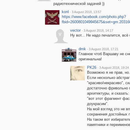
радиотехнической задачей ))
konl
·
3 August 2018, 13:57
https://www.facebook.com/photo.php?
fbid=2600801049945675&set=gm.20316
vector
·
3 August 2018, 14:17
v
Ну вот... Не надо печалится, всё
dmk
·
3 August 2018, 17:21
Главное чтоб Варшаву не сн
оригинальна!
PK26
·
3 August 2018, 19:24
Возможно я не прав, но.
Если несколько абстра
"красиво/некрасиво", 
достаточно фривольно 
архитектуры, и сказать:
"вот этот фрагмент фас
доукрасим".
На мой взгляд это не в
сохранения достойных п
На таком вот избирател
памятники и переименов