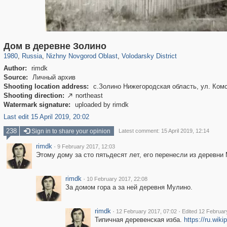
1,407,363
27,536
29,248
373
77
2
Дом в деревне Золино
1980
,
Russia
,
Nizhny Novgorod Oblast
,
Volodarsky District
Author:
rimdk
Source:
Личный архив
Shooting location address:
с.Золино Нижегородская область, ул. Ком
Shooting direction:
northeast

Watermark signature:
uploaded by rimdk
Last edit 15 April 2019, 20:02
238
Sign in to share your opinion
Latest comment: 15 April 2019, 12:14
rimdk
·
9 February 2017, 12:03
Этому дому за сто пятьдесят лет, его перенесли из деревни
rimdk
·
10 February 2017, 22:08
За домом гора а за ней деревня Мулино.
rimdk
·
·
12 February 2017, 07:02
Edited 12 Februar
Типичная деревенская изба.
https://ru.wiki