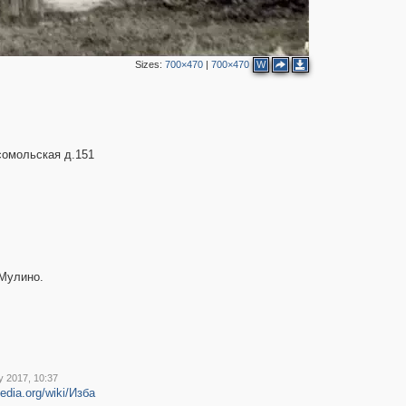
Sizes:
700×470
|
700×470
W
сомольская д.151
 Мулино.
y 2017, 10:37
pedia.org/wiki/Изба