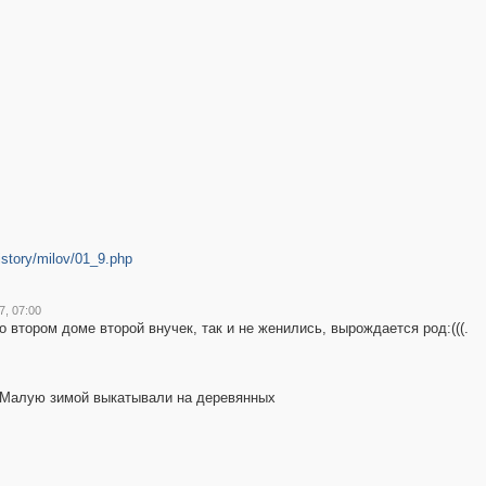
istory/milov/01_9.php
7, 07:00
о втором доме второй внучек, так и не женились, вырождается род:(((.
я. Малую зимой выкатывали на деревянных