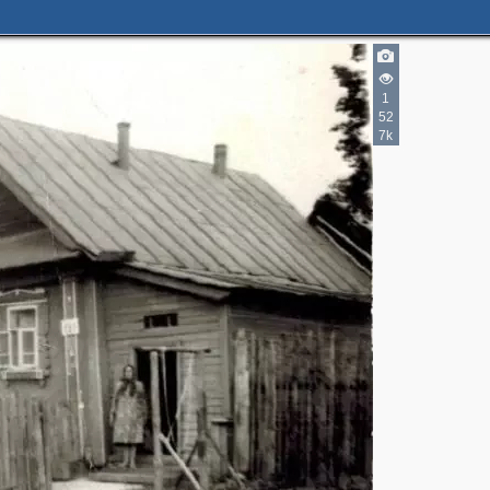
1
52
7k