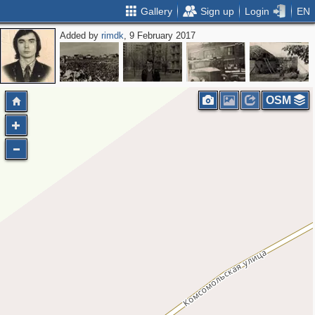
Gallery
Sign up
Login
EN
Added by
rimdk
, 9 February 2017
OSM