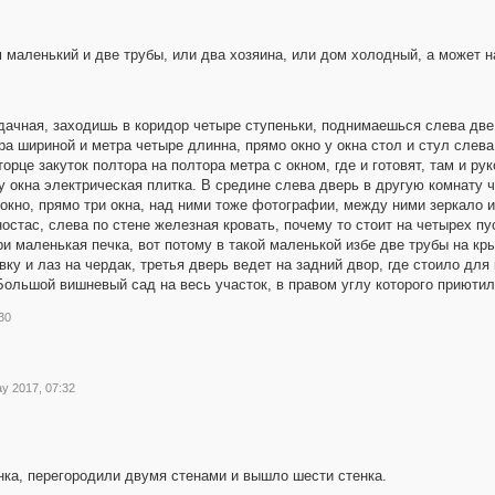
 маленький и две трубы, или два хозяина, или дом холодный, а может на
удачная, заходишь в коридор четыре ступеньки, поднимаешься слева две
а шириной и метра четыре длинна, прямо окно у окна стол и стул слева 
орце закуток полтора на полтора метра с окном, где и готовят, там и ру
 окна электрическая плитка. В средине слева дверь в другую комнату 
окно, прямо три окна, над ними тоже фотографии, между ними зеркало и 
остас, слева по стене железная кровать, почему то стоит на четырех пу
ри маленькая печка, вот потому в такой маленькой избе две трубы на кр
ку и лаз на чердак, третья дверь ведет на задний двор, где стоило для 
 Большой вишневый сад на весь участок, в правом углу которого приютил
30
y 2017, 07:32
нка, перегородили двумя стенами и вышло шести стенка.