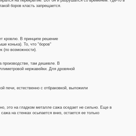
ирался на перекрытие. Вот он и разрушался со временем. Где-то в
такой боров класть запрещается.
ет кровлю. В принципе решение
е конька). То, что "боров"
к (по возможности).
а производстве, там дешевле. В
иллиметровой нержавейки. Для дровяной
кой печи, естественно с отбраковкой, выложили
но, это на гладком металле сажа оседает не сильно. Еще в
 сажа на стенках осыпается вниз, остается ее только