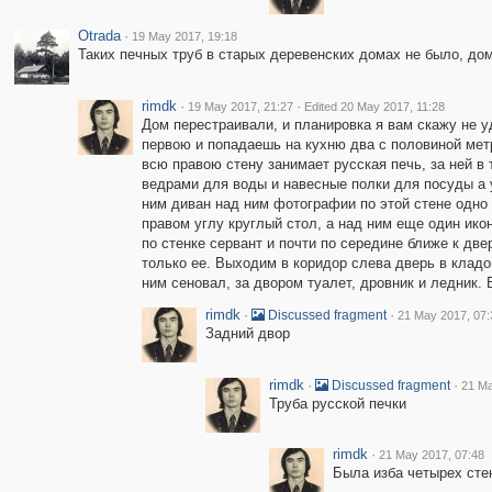
Otrada
·
19 May 2017, 19:18
Таких печных труб в старых деревенских домах не было, дом
rimdk
·
·
19 May 2017, 21:27
Edited 20 May 2017, 11:28
Дом перестраивали, и планировка я вам скажу не 
первою и попадаешь на кухню два с половиной метр
всю правою стену занимает русская печь, за ней в т
ведрами для воды и навесные полки для посуды а у
ним диван над ним фотографии по этой стене одно 
правом углу круглый стол, а над ним еще один икон
по стенке сервант и почти по середине ближе к две
только ее. Выходим в коридор слева дверь в кладов
ним сеновал, за двором туалет, дровник и ледник.
rimdk
·
·
Discussed fragment
21 May 2017, 07:
Задний двор
rimdk
·
·
Discussed fragment
21 Ma
Труба русской печки
rimdk
·
21 May 2017, 07:48
Была изба четырех сте