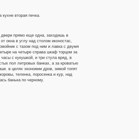
 кухне вторая печка.
 двери прямо еще одна, заходишь в
от окна в углу над столом иконостас,
комойник с тазом под ним и лавка с двумя
четыре на четыре справа шкаф торцом за
часы с кукушкой, и три стула вряд, в
стых пол литровых банках, а за кроватью
ыше. в целях экономии дров, зимой топят
коровы, теленка, поросенка и кур, над
ась банька по черному.