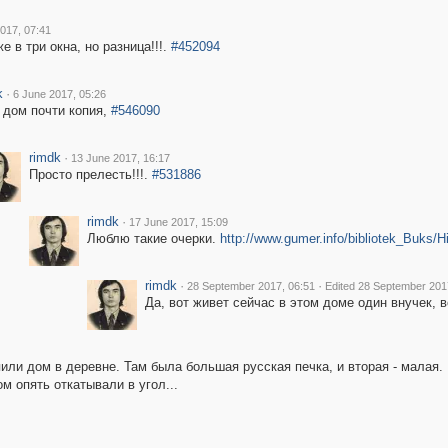
017, 07:41
е в три окна, но разница!!!.
#452094
k
·
6 June 2017, 05:26
 дом почти копия,
#546090
rimdk
·
13 June 2017, 16:17
Просто прелесть!!!.
#531886
rimdk
·
17 June 2017, 15:09
Люблю такие очерки.
http://www.gumer.info/bibliotek_Buks/H
rimdk
·
·
28 September 2017, 06:51
Edited 28 September 201
Да, вот живет сейчас в этом доме один внучек, в
пили дом в деревне. Там была большая русская печка, и вторая - мала
м опять откатывали в угол...