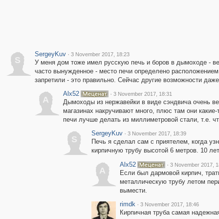
SergeyKuv
·
3 November 2017, 18:23
S
У меня дом тоже имел русскую печь и боров в дымоходе - ве
часто вынужденное - место печи определено расположением в 
запретили - это правильно. Сейчас другие возможности даже в
Alx52
·
3 November 2017, 18:31
A
Дымоходы из нержавейки в виде сэндвича очень вещ
магазинах накручивают много, плюс там они какие
печи лучше делать из миллиметровой стали, т.е. ч
SergeyKuv
·
3 November 2017, 18:39
S
Печь я сделал сам с приятелем, когда узн
кирпичную трубу высотой 6 метров. 10 ле
Alx52
·
3 November 2017, 1
A
Если был дармовой кирпич, трат
металлическую трубу летом перио
вымести.
rimdk
·
3 November 2017, 18:46
Кирпичная труба самая надежная