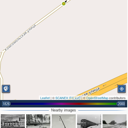
Leaflet
| ©
SCANEX ITC LLC
| ©
OpenStreetMap
contributors
1826
2000
Nearby images