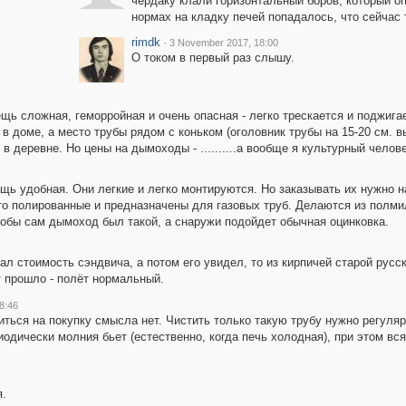
чердаку клали горизонтальный боров, который оп
нормах на кладку печей попадалось, что сейчас 
rimdk
·
3 November 2017, 18:00
О током в первый раз слышу.
щь сложная, геморройная и очень опасная - легко трескается и поджига
доме, а место трубы рядом с коньком (оголовник трубы на 15-20 см. выш
 деревне. Но цены на дымоходы - ..........а вообще я культурный челове
ь удобная. Они легкие и легко монтируются. Но заказывать их нужно н
-то полированные и предназначены для газовых труб. Делаются из полм
тобы сам дымоход был такой, а снаружи подойдет обычная оцинковка.
ал стоимость сэндвича, а потом его увидел, то из кирпичей старой русс
т прошло - полёт нормальный.
8:46
иться на покупку смысла нет. Чистить только такую трубу нужно регуляр
дически молния бьет (естественно, когда печь холодная), при этом вся
.