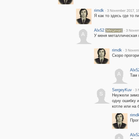
rimdk
·
3 November 2017, 1
Я как то здесь где то п
Alx52
·
3 Novem
A
У меня металлическая п
rimdk
·
3 Novemb
Скоро прогорит
Alx5
A
Там 
SergeyKuv
·
3 
S
Неужели зимой
одну ошибку и
котле или на 
rimd
Прог
Alx5
A