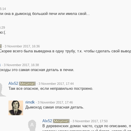
5:14
и она в дымоход большой печи или имела свой...
6:29
о:(.
·
3 November 2017, 16:36
Скорее всего была выведена в одну трубу, т.к. чтобы сделать свой выво
k
·
3 November 2017, 16:38
ходы это самая опасная деталь в печки.
Alx52
·
3 November 2017, 17:44
A
Там все опасное, если неправильно построено.
rimdk
·
3 November 2017, 17:46
Дымоход самая опасная деталь.
Alx52
·
3 November 2017, 17:50
A
В деревенских домах часто, судя по описанию, п