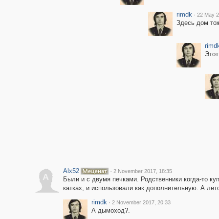
rimdk
·
22 May 2
Здесь дом тож
rimd
Этот
Alx52
·
2 November 2017, 18:35
A
Были и с двумя печками. Родственники когда-то ку
катках, и использовали как дополнительную. А лето
rimdk
·
2 November 2017, 20:33
А дымоход?.