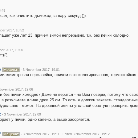
8:49
исал, как очистить дымоход за пару секунд:))).
ber 2017, 18:52
ашет уже лет 13, причем зимой непрерывно, т.к. без печки холодно.
er 2017, 19:00
:(((.
2
·
3 November 2017, 19:01
миллиметровая нержавейка, причем высоколегированная, термостойкая. К
November 2017, 19:06
 без печки холодно? Даже не верится - но Вам поверю, потому что свою
 в результате длина дров 25 см. То есть я должен заказать стандартные
бурельяне - может. На дровяной или на угольной советую проверить дым
k
·
3 November 2017, 19:09
орает у печки, одно калено, а выше засоряется.
2
·
·
3 November 2017, 19:11
Edited 3 November 2017, 19:12