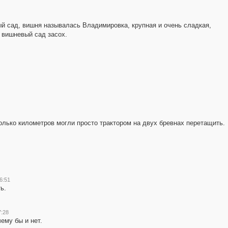
й сад, вишня называлась Владимировка, крупная и очень сладкая,
д вишневый сад засох.
олько километров могли просто трактором на двух бревнах перетащить.
6:51
ь.
7:28
ему бы и нет.