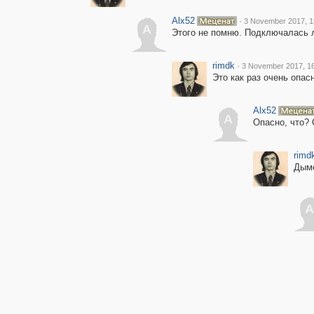
Alx52
·
3 November 2017, 1
A
Этого не помню. Подключалась л
rimdk
·
3 November 2017, 1
Это как раз очень опасн
Alx52
A
Опасно, что? 
rimd
Дымо