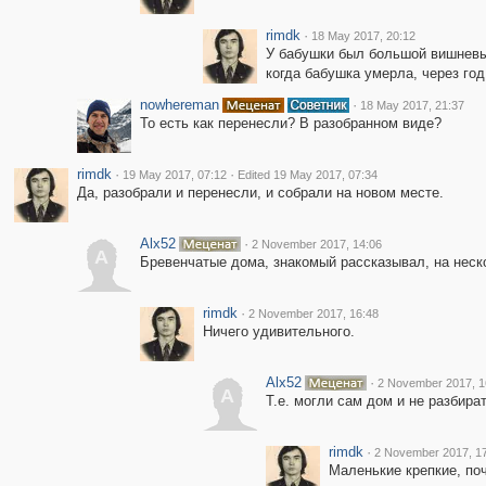
rimdk
·
18 May 2017, 20:12
У бабушки был большой вишневы
когда бабушка умерла, через го
nowhereman
·
18 May 2017, 21:37
То есть как перенесли? В разобранном виде?
rimdk
·
·
19 May 2017, 07:12
Edited 19 May 2017, 07:34
Да, разобрали и перенесли, и собрали на новом месте.
Alx52
·
2 November 2017, 14:06
A
Бревенчатые дома, знакомый рассказывал, на неск
rimdk
·
2 November 2017, 16:48
Ничего удивительного.
Alx52
·
2 November 2017, 1
A
Т.е. могли сам дом и не разбират
rimdk
·
2 November 2017, 1
Маленькие крепкие, поч