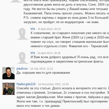
могла знать мою прабабушку, Марию Васильевну, котора
двухэтажном доме жила ее дочь и внучка, Соня, 1924 г.
году. Не могли бы вы узнать у Вашей мамы или тетушки 
Казакевичей. Папа очень просил узнать. Можно писать н
P.S. снимок картины с видом из окна дома 3 по Большой 
загрузил, но пройдет ли он модераторов - не знаю.
kht
·
15 April 2014, 20:24
k
К сожалению, из старшего поколния уже никого не ос
мамин старший брат Женя (1924 г.р.) умер в 2010-ом
помнит на слух, но говорит слишком маленькая был
немного отдельно стоял. Фамилия его - Терновский.
kht
·
15 April 2014, 20:35
k
И Вам всем доброго здоровья! Я очень рад, что всё-
подтверждаем и закрепляем истрические факты.
paukrus
·
18 July 2015, 11:21
Да, хорошее место для проживания.
Nadezgda116
·
19 November 2022, 15:39
Спасибо за эту статью. Долго искала в интернете это место.
отмечены строения, 1этажные, 2х этажные и хоз постройки. 
адрес малая Декабрьская. Моя мама с братом, бабушка и де
Жили они там, т.к. прапрадед( Приклонский) был протоиреем т
мало кто помнит о тех домах.