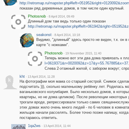
http://retromap.ru/mapster.php#left=051952&right=0120092&zo
показан ряд деревянных домов, в том числе один крупный.
Photosnob
·
8 April 2014, 09:49
Длинный дом там ведь только один показан
http://retromap.ru/mapster.php#left=061942&right=05195
seakonst
·
8 April 2014, 10:18
Видимо, "длинный" здесь просто не виден, т.к. он в 
карте "с ножками".
Photosnob
·
19 November 2015, 11:40
Теперь можно вот эти два дома привязать к пл
l=0619371&r=0020092&z=17&y=55.767885&x=37
Слева 2-этажный жилой, с забором вокруг; спр
kht
·
13 April 2014, 11:28
k
На фотографии моя мама со старшей сестрой. Снимок сделан
подсчитать ))), сколько маленькому ребёнку лет. Родилась м
ваганьковского колумбария. Было несколько домов, в котор
квартиры, но не дома целиком). После революции некоторых 
трогали вроде, репрессировали только самих священнослужи
этих домах жило очень много людей - по 6 человек в комната
жильцов начали расселять. Более точно позже напишу, когда
постараюсь ответить.
1qa2ws
·
13 April 2014, 11:44