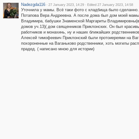
Nadezgda116
·
·
27 January 2023, 14:29
Edited 27 January 2023, 14:58
Уточнила у мамы. Всё таки фото с кладбища было сделанно.
Потапова Вера Андреевна. А после дома был дом моей мамы
Владимира, бабушки Знаменской Маргариты Владимировны(вн
домов уч.13)( дом священников Приклонских. Он был красив
работников и монахинь, ну и наших ближайших родственников
Алексей тимофеевич Приклонский были протоиереями на Вага
похороненные на Ваганьково родственники, хоть могилы рас
прадед. ( написано мною для истории)