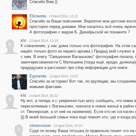
Спасибо Вам.))
Elizaveta
·
13 April 2014, 12:22
Спасибо за Ваши пояснения. Вероятно мои детские восп
просторно перед домами. Мне казалось всё очень мрачн
А фотографию с видом Б. Декабрьской не покажите ?
kht
·
13 April 2014, 13:19
k
К сожалению, у нас дома только эта фотография. На этом сай
нашёл только фото из нашего архива ) Прадед мой служил в
с ним. В книгу "Священное Ваганьково" фотография попала,
заинтересованности С.Матюшина (тогда ещё, вроде, дьякона)
прадедушки и рассказал про сбор информации для книги.
Egoranda
·
13 April 2014, 13:57
Спасибо за историю! Вот так, по крупицам, мы сохраня
живыми фактами.
kht
·
14 April 2014, 00:22
k
Ну вот, а теперь я с уверенностью могу сообщить, что мама в
переселяемые с Ваганьково, поехала в новое жильё в район 
ст. Пионерская, а от неё на наземном). Если кто не согласен 
))) В моей большой семье пока ещё помнят кто, где и когда р
chromvision
·
15 April 2014, 01:07
c
Судя по всему Ваша тетушка (я правильно понял что на