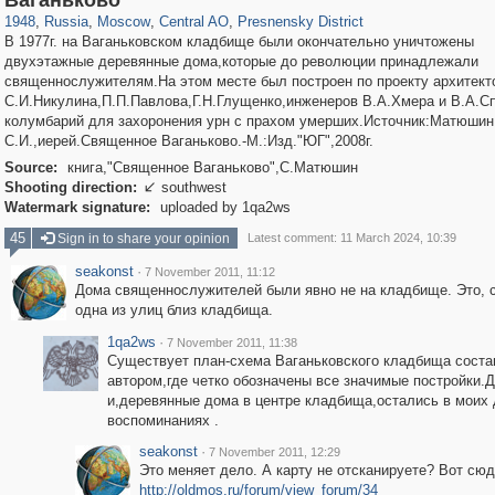
Ваганьково
1948
,
Russia
,
Moscow
,
Central AO
,
Presnensky District
В 1977г. на Ваганьковском кладбище были окончательно уничтожены
двухэтажные деревянные дома,которые до революции принадлежали
священнослужителям.На этом месте был построен по проекту архитект
С.И.Никулина,П.П.Павлова,Г.Н.Глущенко,инженеров В.А.Хмера и В.А.С
колумбарий для захоронения урн с прахом умерших.Источник:Матюшин
С.И.,иерей.Священное Ваганьково.-М.:Изд."ЮГ",2008г.
Source:
книга,"Священное Ваганьково",С.Матюшин
Shooting direction:
southwest

Watermark signature:
uploaded by 1qa2ws
45
Sign in to share your opinion
Latest comment: 11 March 2024, 10:39
seakonst
·
7 November 2011, 11:12
Дома священнослужителей были явно не на кладбище. Это, с
одна из улиц близ кладбища.
1qa2ws
·
7 November 2011, 11:38
Существует план-схема Ваганьковского кладбища соста
автором,где четко обозначены все значимые постройки.
и,деревянные дома в центре кладбища,остались в моих 
воспоминаниях .
seakonst
·
7 November 2011, 12:29
Это меняет дело. А карту не отсканируете? Вот сюд
http://oldmos.ru/forum/view_forum/34