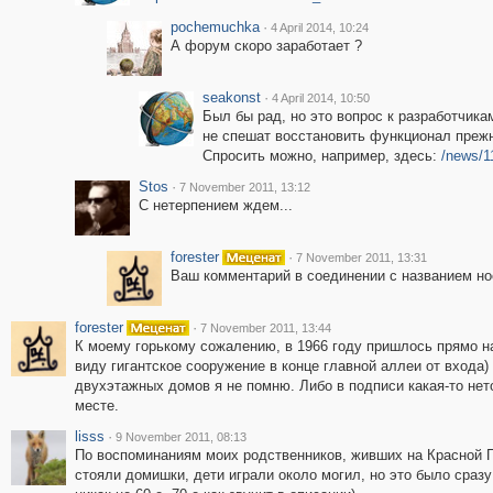
pochemuchka
·
4 April 2014, 10:24
А форум скоро заработает ?
seakonst
·
4 April 2014, 10:50
Был бы рад, но это вопрос к разработчика
не спешат восстановить функционал прежн
Спросить можно, например, здесь:
/news/1
Stos
·
7 November 2011, 13:12
C нетерпением ждем...
forester
·
7 November 2011, 13:31
Ваш комментарий в соединении с названием но
forester
·
7 November 2011, 13:44
К моему горькому сожалению, в 1966 году пришлось прямо н
виду гигантское сооружение в конце главной аллеи от входа)
двухэтажных домов я не помню. Либо в подписи какая-то нето
месте.
lisss
·
9 November 2011, 08:13
По воспоминаниям моих родственников, живших на Красной П
стояли домишки, дети играли около могил, но это было сразу 