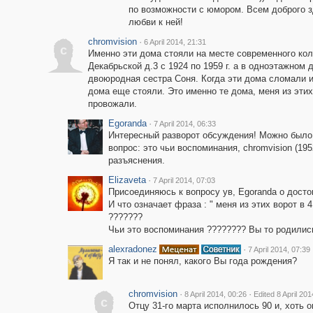
по возможности с юмором. Всем доброго з
любви к ней!
chromvision
·
6 April 2014, 21:31
c
Именно эти дома стояли на месте современного кол
Декабрьской д.3 с 1924 по 1959 г. а в одноэтажном
двоюродная сестра Соня. Когда эти дома сломали и 
дома еще стояли. Это именно те дома, меня из эти
провожали.
Egoranda
·
7 April 2014, 06:33
Интересный разворот обсуждения! Можно было 
вопрос: это чьи воспоминания, chromvision (195
разъяснения.
Elizaveta
·
7 April 2014, 07:03
Присоединяюсь к вопросу ув, Egoranda о дост
И что означает фраза : " меня из этих ворот в
???????
Чьи это воспоминания ???????? Вы то родились
alexradonez
·
7 April 2014, 07:39
Я так и не понял, какого Вы года рождения?
chromvision
·
·
8 April 2014, 00:26
Edited 8 April 201
c
Отцу 31-го марта исполнилось 90 и, хоть о