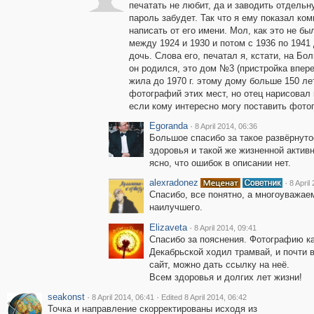
печатать не любит, да и заводить отдельн
пароль забудет. Так что я ему показал ко
написать от его имени. Мол, как это не бы
между 1924 и 1930 и потом с 1936 по 1941 
дочь. Слова его, печатал я, кстати, на Б
он родился, это дом №3 (пристройка впер
жила до 1970 г. этому дому больше 150 лет
фотографий этих мест, но отец нарисовал
если кому интересно могу поставить фото
Egoranda
·
8 April 2014, 06:36
Большое спасибо за такое развёрнут
здоровья и такой же жизненной активн
ясно, что ошибок в описании нет.
alexradonez
·
8 April
Спасибо, все понятно, а многоуважа
наилучшего.
Elizaveta
·
8 April 2014, 09:41
Спасибо за пояснения. Фотографию ка
Декабрьской ходил трамвай, и почти 
сайт, можно дать ссылку на неё.
Всем здоровья и долгих лет жизни!
seakonst
·
·
8 April 2014, 06:41
Edited 8 April 2014, 06:42
Точка и направление скорректированы исходя из