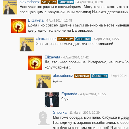
alexradonez
·
4 April 2014, 09:28
Наш участок рядом с колумбарием. Могу точно сказать что в 1
посещающим с бабушкой наши могилки) Никаких деревянных 
Elizaveta
·
4 April 2014, 12:45
Дома ( но совсем другие ) были именно на месте нынешне
где угодно, только не на Ваганьково.
alexradonez
·
4 April 2014, 14:27
Значит раньше моих детских воспоминаний.
Elizaveta
·
4 April 2014, 14:42
Да, это было пораньше. Интересно, нашлись "со
колумбарием ).
alexradonez
·
4 April 2014,
Да....
Egoranda
·
4 April 2014, 16:55
9 уч.
Shpulka
·
11 March 2024, 10:39
S
Мы тоже соседи, мои папа, бабушка и деду
Господи чуть заранее позаботились о свое
что будем знакомы до и после)) Я дочь хи