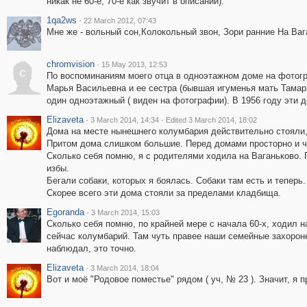
никак не 60-е, 70-е как звучит в описании).
1qa2ws
·
22 March 2012, 07:43
Мне же - вольный сон,Колокольный звон, Зори ранние На Ва
chromvision
·
15 May 2013, 12:53
c
По воспоминаниям моего отца в одноэтажном доме на фотогр
Марья Васильевна и ее сестра (бывшая игуменья мать Тамар
один одноэтажный ( виден на фотографии). В 1956 году эти 
Elizaveta
·
·
3 March 2014, 14:34
Edited 3 March 2014, 18:02
Дома на месте нынешнего колумбария действительно стояли, 
Притом дома слишком большие. Перед домами просторно и ч
Сколько себя помню, я с родителями ходила на Ваганьково.
избы.
Бегали собаки, которых я боялась. Собаки там есть и теперь.
Скорее всего эти дома стояли за пределами кладбища.
Egoranda
·
3 March 2014, 15:03
Сколько себя помню, по крайней мере с начала 60-х, ходил н
сейчас колумбарий. Там чуть правее наши семейные захороне
наблюдал, это точно.
Elizaveta
·
3 March 2014, 18:04
Вот и моё "Родовое поместье" рядом ( уч, № 23 ). Значит, я 