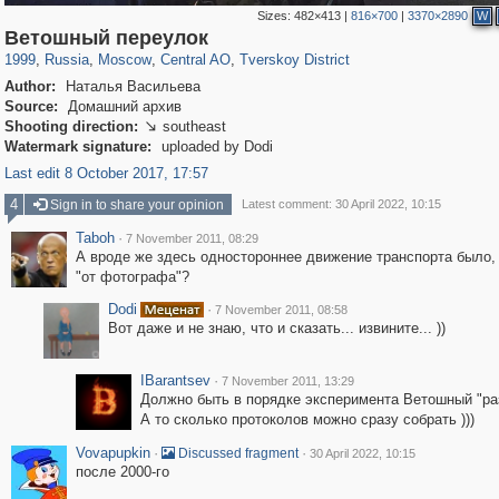
Sizes:
482×413
|
816×700
|
3370×2890
W
319,864
1,406,672
160,010
8,286
29,243
5,916
53,052
2,283
Ветошный переулок
1999
,
Russia
,
Moscow
,
Central AO
,
Tverskoy District
Author:
Наталья Васильева
Source:
Домашний архив
Shooting direction:
southeast

Watermark signature:
uploaded by Dodi
Last edit 8 October 2017, 17:57
4
Sign in to share your opinion
Latest comment: 30 April 2022, 10:15
Taboh
·
7 November 2011, 08:29
А вроде же здесь одностороннее движение транспорта было,
"от фотографа"?
Dodi
·
7 November 2011, 08:58
Вот даже и не знаю, что и сказать... извините... ))
IBarantsev
·
7 November 2011, 13:29
Должно быть в порядке эксперимента Ветошный "ра
А то сколько протоколов можно сразу собрать )))
Vovapupkin
·
·
Discussed fragment
30 April 2022, 10:15
после 2000-го