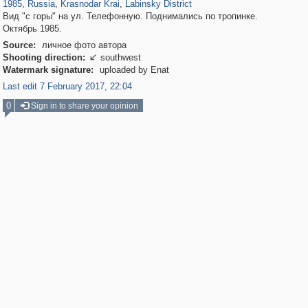
1985
,
Russia
,
Krasnodar Krai
,
Labinsky District
Вид "с горы" на ул. Телефонную. Поднимались по тропинке.
Октябрь 1985.
Source:
личное фото автора
Shooting direction:
southwest

Watermark signature:
uploaded by Enat
Last edit 7 February 2017, 22:04
0
Sign in to share your opinion