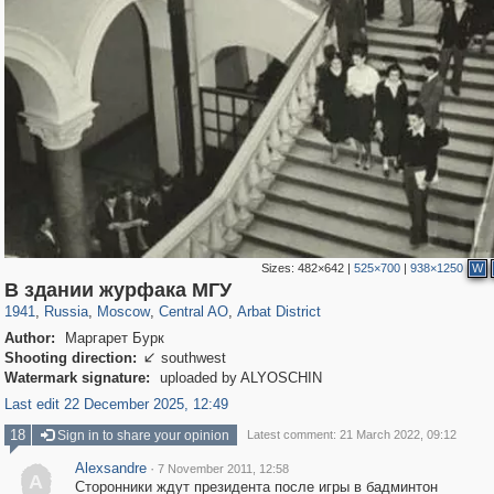
Sizes:
482×642
|
525×700
|
938×1250
W
319,861
1,406,871
160,009
8,286
29,248
5,916
13,485
356
В здании журфака МГУ
1941
,
Russia
,
Moscow
,
Central AO
,
Arbat District
Author:
Маргарет Бурк
Shooting direction:
southwest

Watermark signature:
uploaded by ALYOSCHIN
Last edit 22 December 2025, 12:49
18
Sign in to share your opinion
Latest comment: 21 March 2022, 09:12
Alexsandre
·
7 November 2011, 12:58
A
Сторонники ждут президента после игры в бадминтон