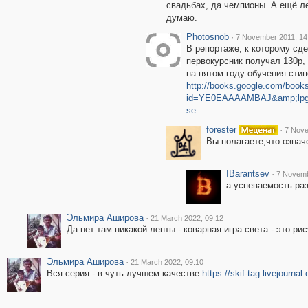
свадьбах, да чемпионы. А ещё ле
думаю.
Photosnob
·
7 November 2011, 14
В репортаже, к которому сде
первокурсник получал 130р, "
на пятом году обучения сти
http://books.google.com/book
id=YE0EAAAAMBAJ&amp;lpg
se
forester
·
7 Nove
Вы полагаете,что означ
IBarantsev
·
7 Novemb
а успеваемость раз
Эльмира Аширова
·
21 March 2022, 09:12
Да нет там никакой ленты - коварная игра света - это ри
Эльмира Аширова
·
21 March 2022, 09:10
Вся серия - в чуть лучшем качестве
https://skif-tag.livejourn