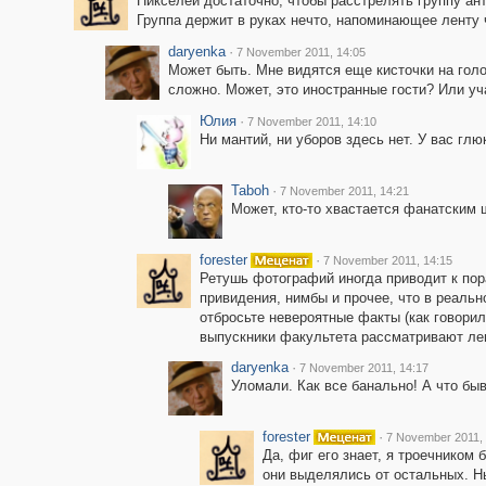
Пикселей достаточно, чтобы расстрелять группу ант
Группа держит в руках нечто, напоминающее ленту ч
daryenka
·
7 November 2011, 14:05
Может быть. Мне видятся еще кисточки на голо
сложно. Может, это иностранные гости? Или уч
Юлия
·
7 November 2011, 14:10
Ни мантий, ни уборов здесь нет. У вас глюк
Taboh
·
7 November 2011, 14:21
Может, кто-то хвастается фанатским 
forester
·
7 November 2011, 14:15
Ретушь фотографий иногда приводит к пор
привидения, нимбы и прочее, что в реальн
отбросьте невероятные факты (как говори
выпускники факультета рассматривают лен
daryenka
·
7 November 2011, 14:17
Уломали. Как все банально! А что бы
forester
·
7 November 2011, 
Да, фиг его знает, я троечником 
они выделялись от остальных. Н