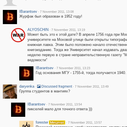
IBarantsev
·
7 November 2011, 13:08
Журфак был образован в 1952 году!
ALYOSCHIN
·
7 November 2011, 13:19
Может быть это к этой дате? В апреле 1756 года при Мо
университете на Моховой улице были открыты типограф
книжная лавка. Этим было положено начало отечествен
книгоизданию. Тогда же Университет начал издавать дв
неделю первую в стране неправительственную газету "
ведомости"
IBarantsev
·
7 November 2011, 13:23
Год основания МГУ - 1755-й, тогда получается 1940.
daryenka
·
·
Discussed fragment
7 November 2011, 13:49
Группа студентов в мантиях?
IBarantsev
·
7 November 2011, 13:54
пикселей мало для точного ответа )))
forester
·
7 November 2011, 13:57