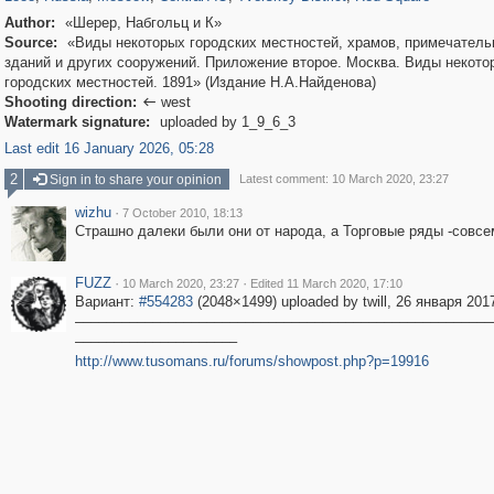
Author:
«Шерер, Набгольц и К»
Source:
«Виды некоторых городских местностей, храмов, примечател
зданий и других сооружений. Приложение второе. Москва. Виды некото
городских местностей. 1891» (Издание Н.А.Найденова)
Shooting direction:
west

Watermark signature:
uploaded by 1_9_6_3
Last edit 16 January 2026, 05:28
2
Sign in to share your opinion
Latest comment: 10 March 2020, 23:27
wizhu
·
7 October 2010, 18:13
Страшно далеки были они от народа, а Торговые ряды -совсе
FUZZ
·
·
10 March 2020, 23:27
Edited 11 March 2020, 17:10
Вариант:
#554283
(2048×1499) uploaded by twill, 26 января 201
––––––––––––––––––––––––––––––––––––––––––––––––––––––
–––––––––––––––––––––
http://www.tusomans.ru/forums/showpost.php?p=19916