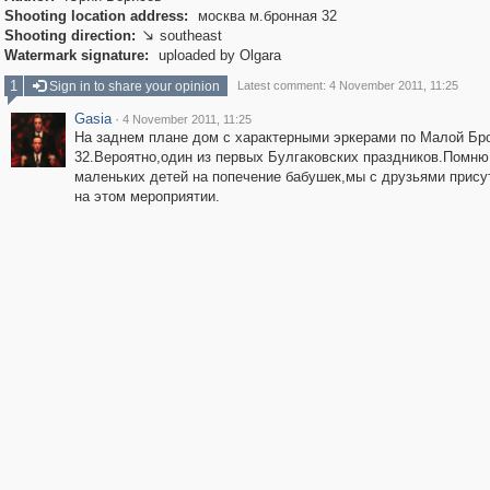
Shooting location address:
москва м.бронная 32
Shooting direction:
southeast

Watermark signature:
uploaded by Olgara
1
Sign in to share your opinion
Latest comment: 4 November 2011, 11:25
Gasia
·
4 November 2011, 11:25
На заднем плане дом с характерными эркерами по Малой Бр
32.Вероятно,один из первых Булгаковских праздников.Помню
маленьких детей на попечение бабушек,мы с друзьями прису
на этом мероприятии.