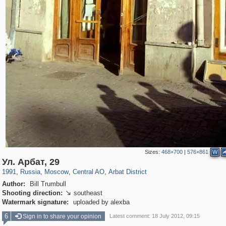
Sizes:
468×700
|
576×861
W
319,779
1,406,154
159,978
8,286
29,243
5,916
13,485
356
Ул. Арбат, 29
1991
,
Russia
,
Moscow
,
Central AO
,
Arbat District
Author:
Bill Trumbull
Shooting direction:
southeast

Watermark signature:
uploaded by alexba
6
Sign in to share your opinion
Latest comment: 18 July 2012, 09:15