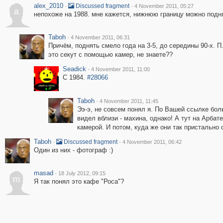
alex_2010
·
·
Discussed fragment
4 November 2011, 05:27
a
непохоже на 1988. мне кажется, нижнюю границу можно подн
Taboh
·
4 November 2011, 06:31
Причём, поднять смело года на 3-5, до середины 90-х. П.
это секут с помощью камер, не знаете??
Seadick
·
4 November 2011, 11:00
C 1984.
#28066
Taboh
·
4 November 2011, 11:45
Ээ-э, не совсем понял я. По Вашей ссылке бол
видел вблизи - махина, однако! А тут на Арбат
камерой. И потом, куда же они так пристально 
Taboh
·
·
Discussed fragment
4 November 2011, 06:42
Один из них - фотограф :)
masad
·
18 July 2012, 09:15
m
Я так понял это кафе "Роса"?