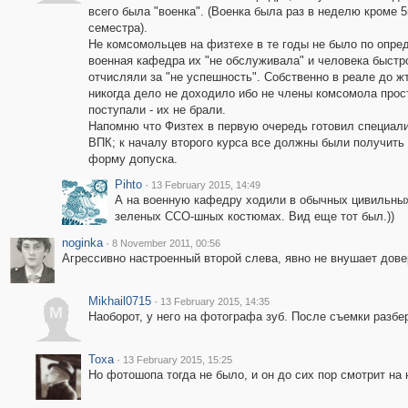
всего была "военка". (Военка была раз в неделю кроме 5
семестра).
Не комсомольцев на физтехе в те годы не было по опре
военная кафедра их "не обслуживала" и человека быстр
отчисляли за "не успешность". Собственно в реале до ж
никогда дело не доходило ибо не члены комсомола прос
поступали - их не брали.
Напомню что Физтех в первую очередь готовил специал
ВПК; к началу второго курса все должны были получить
форму допуска.
Pihto
·
13 February 2015, 14:49
А на военную кафедру ходили в обычных цивильных
зеленых ССО-шных костюмах. Вид еще тот был.))
noginka
·
8 November 2011, 00:56
Агрессивно настроенный второй слева, явно не внушает дове
Mikhail0715
·
13 February 2015, 14:35
M
Наоборот, у него на фотографа зуб. После съемки разбе
Toxa
·
13 February 2015, 15:25
Но фотошопа тогда не было, и он до сих пор смотрит на н