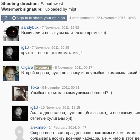
Shooting direction:
northwest

Watermark signature:
uploaded by mipt
12
Sign in to share your opinion
Latest comment: 22 November 2017, 16:43
sandybux
·
7 November 2011, 16:52
Выпивали и не закусывали. Было времечко)
ig13
·
7 November 2011, 20:38
крутые - все с ,,дипломатами,, !
Olgara
·
8 November 2011, 00:17
Второй справа, судя по значку и по улыбке - комсомольский 
Toxa
·
8 November 2011, 00:51
Улыбка строителя коммунизма detected? :)
ig13
·
10 November 2011, 18:15
Аха, а двое слева, судя по ,,без значка,, и внешнему вид
отпетые хулиганы :-)))
alexmiro
·
14 February 2014, 04:47
a
Скорее всего все гораздо проще: костюмы и комсомольс
обязывала носить военная кафедра, т.е. у него в этот де