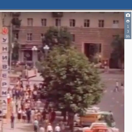
1
3
9h
2