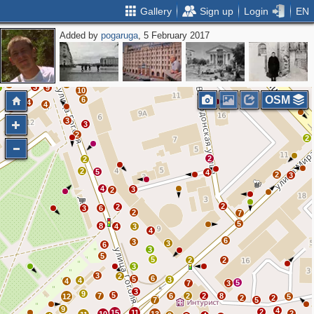
Gallery
Sign up
Login
EN
Added by
pogaruga
, 5 February 2017
3
3
2
6
2
5
5
2
8
3
4
3
3
9
3
2
9
10
OSM
6
4
4
3
3
3
3
2
2
2
2
2
5
4
2
3
4
3
2
2
2
3
6
2
7
5
8
4
3
4
6
3
3
6
3
5
5
2
2
3
3
2
6
5
3
4
4
5
7
3
3
9
5
7
6
2
2
8
12
5
2
2
7
5
9
4
2
15
11
2