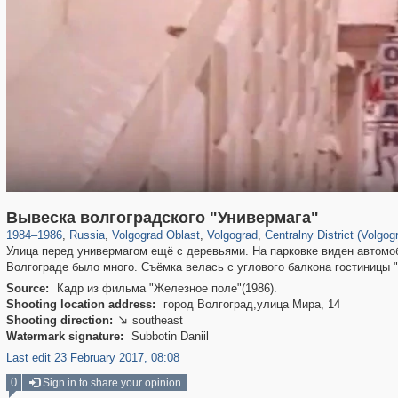
1,406,255
9,149
80
29,243
7,241
44
5,031
28
Вывеска волгоградского "Универмага"
1984
–
1986
,
Russia
,
Volgograd Oblast
,
Volgograd
,
Centralny District (Volgog
Улица перед универмагом ещё с деревьями. На парковке виден автомоби
Волгограде было много. Съёмка велась с углового балкона гостиницы "
Source:
Кадр из фильма "Железное поле"(1986).
Shooting location address:
город Волгоград,улица Мира, 14
Shooting direction:
southeast

Watermark signature:
Subbotin Daniil
Last edit 23 February 2017, 08:08
0
Sign in to share your opinion