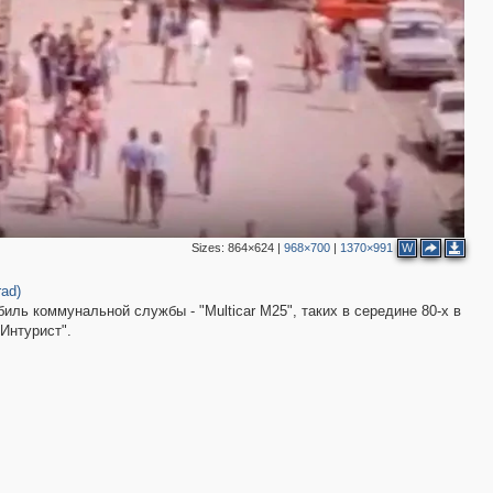
3
2
6
3
7
5
3
2
Sizes:
864×624
|
968×700
|
1370×991
W
rad)
ль коммунальной службы - "Multicar M25", таких в середине 80-х в
Интурист".