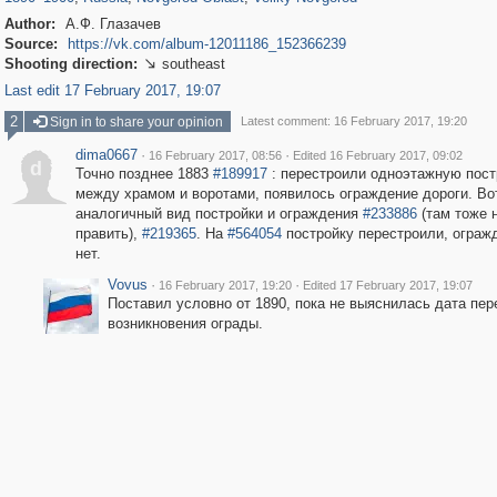
Author:
А.Ф. Глазачев
Source:
https://vk.com/album-12011186_152366239
Shooting direction:
southeast

Last edit 17 February 2017, 19:07
2
Sign in to share your opinion
Latest comment: 16 February 2017, 19:20
dima0667
·
·
16 February 2017, 08:56
Edited 16 February 2017, 09:02
d
Точно позднее 1883
#189917
: перестроили одноэтажную пост
между храмом и воротами, появилось ограждение дороги. Во
аналогичный вид постройки и ограждения
#233886
(там тоже 
править),
#219365
. На
#564054
постройку перестроили, ограж
нет.
Vovus
·
·
16 February 2017, 19:20
Edited 17 February 2017, 19:07
Поставил условно от 1890, пока не выяснилась дата пер
возникновения ограды.