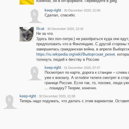
Конечно, он в tiff-формате. Переведите в jpeg.
keep-right
·
30 December 2020, 21:06
k
Сделал, спасибо.
filcat
·
30 December 2020, 22:42
Не за что.
Здесь без пол-литра:) не разобраться куда они едут
предположить что в Финляндию. С другой стороны т
завершилась гражданская война, в апреле Выборгск
https://ru.wikipedia.org/wiki/Выборгская_резня,
котора
толкнуть людей к бегству в Россию
keep-right
·
31 December 2020, 07:47
k
Посмотрел по карте, дорога к станции -- слева
уже к вокзалу. А оглобли телеги смотрят в стор
границе России. Если так, то, похоже, люди у
... лошадку? Теории, конечно.
keep-right
·
30 December 2020, 21:08
k
Теперь надо подумать, что делать с этим вариантом. Оставит