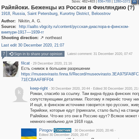
Sizes:
482×403
|
836×700
|
1280×1072
W
197,063
1,406,145
5,709
29,243
5,952
9
202
Райяйоки. Беженцы из России в Финляндию (?)
1918
,
Russia
,
Saint Petersburg
,
Kurortny District
,
Beloostrov
Author:
Nikitin, A. G.
Source:
http://aalto.vbgcity.ru/content/русская-диаспора-в-финском-
виипури-1917-–-1939-гг
Shooting direction:
northeast

Last edit 30 December 2020, 21:07
7
Sign in to share your opinion
Latest comment: 31 December 2020, 07:47
filcat
·
29 December 2020, 21:16
Есть снимок в большем разрешении
https://museovirasto.finna.fi/Record/museovirasto.3EA975FA8
71ECBAAF8FF04
keep-right
·
·
30 December 2020, 20:44
Edited 30 December 2020, 21
k
Роман, спасибо за ссылку. Там видна будка финских пог
сопутствующими деталями. Поэтому я перенёс точку ни
И ещё, в финском источнике говорится про русских, жи
Терийоки, которые едут (приехали, стало быть) на станц
Райяйоки. Что-же это они в Россию едут? Всякое может 
немного необычно для 1918 года.
Pirogov
·
·
30 December 2020, 20:46
Edited 30 December 2020, 20:47