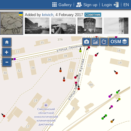
Gallery
Sign up
Login
EN
Added by
krivich
, 4 February 2017
2
OSM