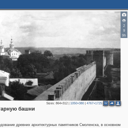
2
9
9h
2
Sizes:
864×312
|
1050×380
|
4767×1725
W
тарную башни
ледование древних архитектурных памятников Смоленска, в основном