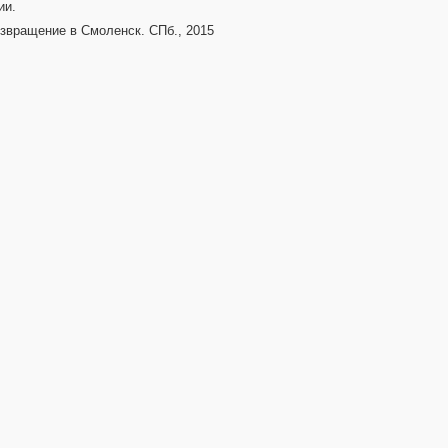
ии.
звращение в Смоленск. СПб., 2015
5
7
4
2
2