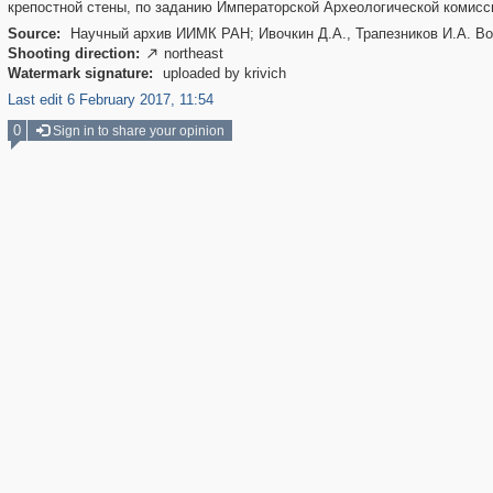
крепостной стены, по заданию Императорской Археологической комисс
Source:
Научный архив ИИМК РАН; Ивочкин Д.А., Трапезников И.А. Во
Shooting direction:
northeast

Watermark signature:
uploaded by krivich
Last edit 6 February 2017, 11:54
0
Sign in to share your opinion