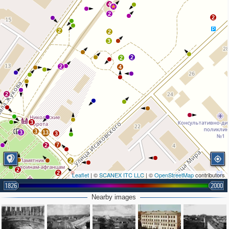
4
2
2
2
2
3
2
2
2
4
2
3
3
3
13
3
7
2
2
2
2
Leaflet
| ©
SCANEX ITC LLC
| ©
OpenStreetMap
contributors
1826
2000
Nearby images
2