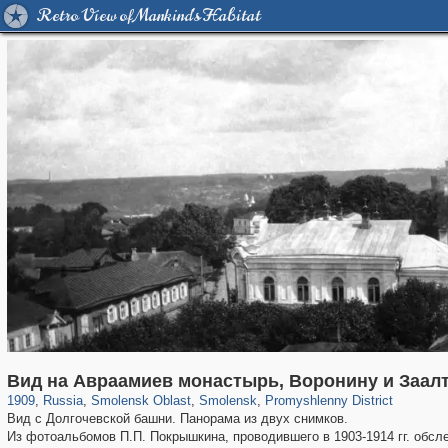
Retro View of Mankind's Habitat
1,407,361
8,981
275
29,248
6,192
204
2,246
69
Вид на Авраамиев монастырь, Воронину и Заал
1909
,
Russia
,
Smolensk Oblast
,
Smolensk
,
Promyshlenny District
Вид с Долгочевской башни. Панорама из двух снимков.
Из фотоальбомов П.П. Покрышкина, проводившего в 1903-1914 гг. обс