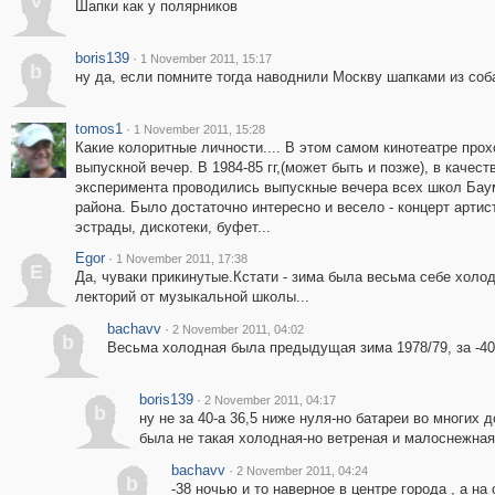
V
Шапки как у полярников
boris139
·
1 November 2011, 15:17
b
ну да, если помните тогда наводнили Москву шапками из соб
tomos1
·
1 November 2011, 15:28
Какие колоритные личности.... В этом самом кинотеатре про
выпускной вечер. В 1984-85 гг,(может быть и позже), в качест
эксперимента проводились выпускные вечера всех школ Бау
района. Было достаточно интересно и весело - концерт артис
эстрады, дискотеки, буфет...
Egor
·
1 November 2011, 17:38
E
Да, чуваки прикинутые.Кстати - зима была весьма себе холо
лекторий от музыкальной школы...
bachavv
·
2 November 2011, 04:02
b
Весьма холодная была предыдущая зима 1978/79, за -40
boris139
·
2 November 2011, 04:17
b
ну не за 40-а 36,5 ниже нуля-но батареи во многих
была не такая холодная-но ветреная и малоснежная
bachavv
·
2 November 2011, 04:24
b
-38 ночью и то наверное в центре города , а на 