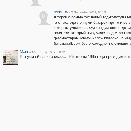
boris139
·
2 November 2011, 04:33
b
я хорошо помню тот новый год-колотун был
-а от холода-лопнули батареи где-то и во
которым учились в худ.студии еще в детст
приятеля-который вырубился под утро-карт
фломастерами-получилось классно! И над
богатыри!Всем было холодно- но смешно-э
Marinavic
·
7 July 2017, 16:35
Выпускной нашего класса 325 школы 1985 года проходил в то