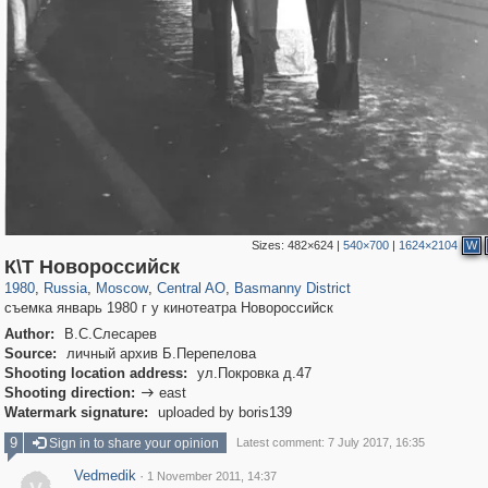
Sizes:
482×624
|
540×700
|
1624×2104
W
319,882
1,407,354
160,021
8,286
29,248
5,916
13,204
520
К\Т Новороссийск
1980
,
Russia
,
Moscow
,
Central AO
,
Basmanny District
съемка январь 1980 г у кинотеатра Новороссийск
Author:
В.С.Слесарев
Source:
личный архив Б.Перепелова
Shooting location address:
ул.Покровка д.47
Shooting direction:
east

Watermark signature:
uploaded by boris139
9
Sign in to share your opinion
Latest comment: 7 July 2017, 16:35
Vedmedik
·
1 November 2011, 14:37