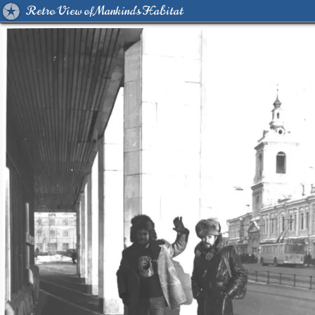
Retro View of Mankind's Habitat