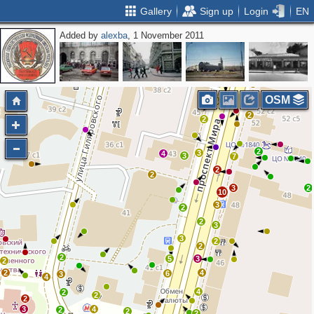
Gallery
Sign up
Login
EN
Added by
alexba
, 1 November 2011
2
2
5
2
6
OSM
4
3
2
2
2
3
4
3
7
2
2
3
2
10
3
2
2
3
3
2
2
2
5
3
2
2
4
6
3
4
4
2
2
2
3
4
2
2
2