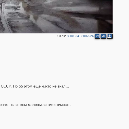
3
2
2
Sizes:
800×524
|
800×524
W
2
2
СССР. Но об этом ещё никто не знал...
ренах - слишком маленькая вместимость
2