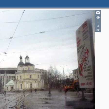
1
3
3k
5
3