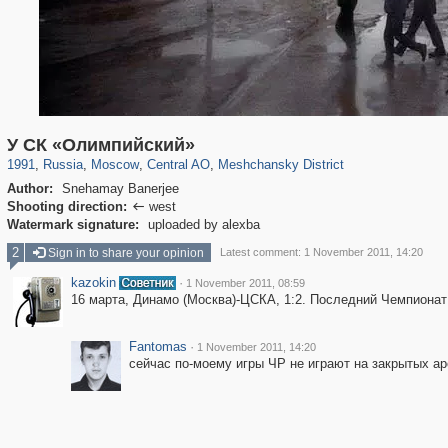
319,861
1,406,856
160,009
8,286
29,243
5,916
10,185
264
У СК «Олимпийский»
1991
,
Russia
,
Moscow
,
Central AO
,
Meshchansky District
Author:
Snehamay Banerjee
Shooting direction:
west

Watermark signature:
uploaded by alexba
2
Sign in to share your opinion
Latest comment: 1 November 2011, 14:20
kazokin
·
1 November 2011, 08:59
16 марта, Динамо (Москва)-ЦСКА, 1:2. Последний Чемпионат 
Fantomas
·
1 November 2011, 14:20
сейчас по-моему игры ЧР не играют на закрытых а