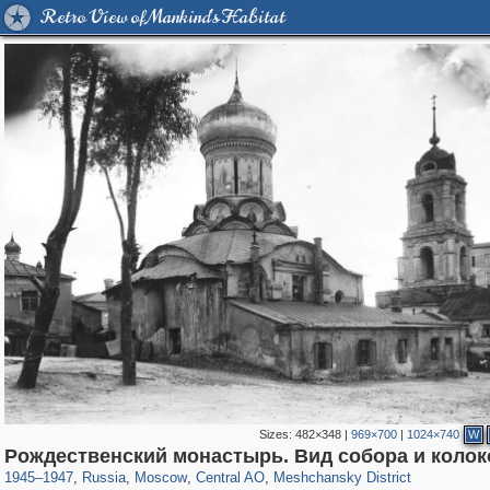
Retro View of Mankind's Habitat
Sizes:
482×348
|
969×700
|
1024×740
W
319,780
1,406,255
159,978
8,286
29,243
5,916
10,185
264
Рождественский монастырь. Вид собора и коло
1945
–
1947
,
Russia
,
Moscow
,
Central AO
,
Meshchansky District