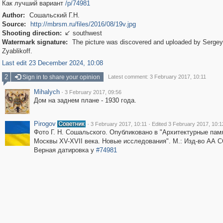
Как лучший вариант
/p/74981
Author:
Сошальский Г.Н.
Source:
http://mbrsm.ru/files/2016/08/19v.jpg
Shooting direction:
southwest

Watermark signature:
The picture was discovered and uploaded by Sergey
Zyablikoff.
Last edit 23 December 2024, 10:08
2
Sign in to share your opinion
Latest comment: 3 February 2017, 10:11
Mihalych
·
3 February 2017, 09:56
Дом на заднем плане - 1930 года.
Pirogov
·
·
3 February 2017, 10:11
Edited 3 February 2017, 10:1
Фото Г. Н. Сошальского. Опубликовано в "Архитектурные пам
Москвы XV-XVII века. Новые исследования". М.: Изд-во АА С
Верная датировка у
#74981