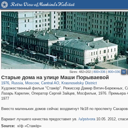
Retro View of Mankind's Habitat
Sizes:
482×202
|
800×336
|
800×336
W
319,864
1,406,684
160,011
8,286
29,243
5,916
6,976
302
Старые дома на улице Маши Порываевой
1976
,
Russia
,
Moscow
,
Central AO
,
Krasnoselsky District
Художественный фильм "Стажёр". Режиссер Дамир Вятич-Бережных, С
Лазарь Карелин, Оператор Сергей Зайцев, Мосфильм, 1976. Премьера 
1977
Вместо маленьких домов сейчас воздвигнут №18 по проспекту Сахаров
Вариант лучшего качества предоставил ув.
/u/pstvora
10.05. 2012, спаси
Source:
к/ф «Стажёр»