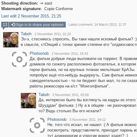
Shooting direction:
east

Watermark signature:
Copie Conforme
Last edit 2 November 2015, 21:25
13
Sign in to share your opinion
Latest comment: 14 March 2013, 11:37
Taboh
·
2 November 2011, 01:22
Ээ-э, стесняюсь спросить, Вы таки нашли искомый фильм? :) 
в смысле, стОящий с точки зрения степени его "олдмосовост
Photosnob
·
2 November 2011, 16:43
Да, фильм добрые люди выложили на торрент. В правом
домиков по сюжету расположено фотоателье, в котором
герои фильма, но на крупных планах мельтешат КрАЗы.
попробую ещё что-нибудь выдернуть. Сам фильм немног
самодеятельностью - то ли бюджет был мал, то ли сказ
работы режиссера на к/ст "Монголфильм".
Taboh
·
3 November 2011, 03:00
Да, интересно было бы взглянуть на кадры из этого
Шууддан" фильма :) Ну а в общем - не разочарова
то? Ведь столько Вы его искали?
Photosnob
·
3 November 2011, 04:12
Не, того что искал, не нашел :( А фильм можно
посмотреть: представляете, приходит парень и
тут длинноногие и упругие вокруг ходят? :)