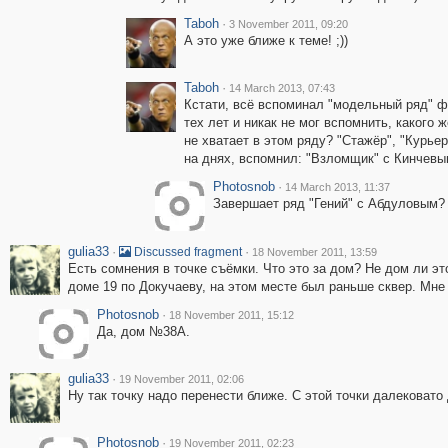
Taboh
·
3 November 2011, 09:20
А это уже ближе к теме! ;))
Taboh
·
14 March 2013, 07:43
Кстати, всё вспоминал "модельный ряд" 
тех лет и никак не мог вспомнить, какого
не хватает в этом ряду? "Стажёр", "Курьер"
на днях, вспомнил: "Взломщик" с Кинчевым
Photosnob
·
14 March 2013, 11:37
Завершает ряд "Гений" с Абдуловым?
gulia33
·
·
Discussed fragment
18 November 2011, 13:59
Есть сомнения в точке съёмки. Что это за дом? Не дом ли э
доме 19 по Докучаеву, на этом месте был раньше сквер. Мне 
Photosnob
·
18 November 2011, 15:12
Да, дом №38А.
gulia33
·
19 November 2011, 02:06
Ну так точку надо перенести ближе. С этой точки далековато 
Photosnob
·
19 November 2011, 02:23