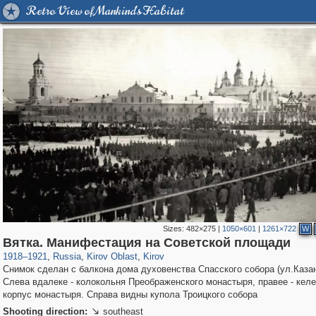
Retro View of Mankind's Habitat
Sizes:
482×275
|
1050×601
|
1261×722
W
14,648
1,407,368
10,917
467
29,248
400
Вятка. Манифестация на Советской площади
1918
–
1921
,
Russia
,
Kirov Oblast
,
Kirov
Снимок сделан с балкона дома духовенства Спасского собора (ул.Казан
Слева вдалеке - колокольня Преображенского монастыря, правее - кел
корпус монастыря. Справа видны купола Троицкого собора
Shooting direction:
southeast
