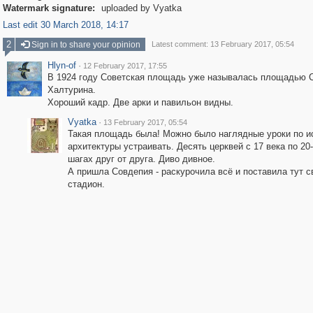
Watermark signature:
uploaded by Vyatka
Last edit 30 March 2018, 14:17
2
Sign in to share your opinion
Latest comment: 13 February 2017, 05:54
Hlyn-of
·
12 February 2017, 17:55
В 1924 году Советская площадь уже называлась площадью С
Халтурина.
Хороший кадр. Две арки и павильон видны.
Vyatka
·
13 February 2017, 05:54
Такая площадь была! Можно было наглядные уроки по и
архитектуры устраивать. Десять церквей с 17 века по 20-
шагах друг от друга. Диво дивное.
А пришла Совдепия - раскурочила всё и поставила тут с
стадион.