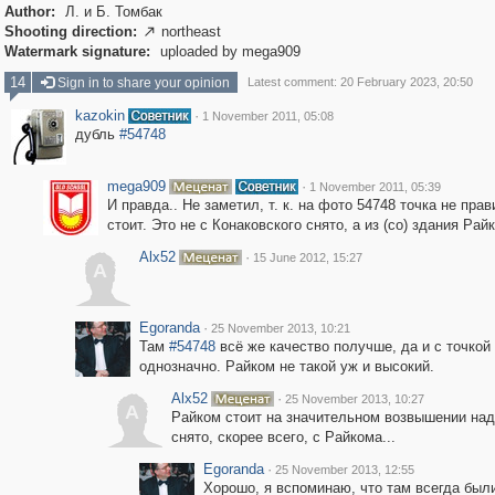
Author:
Л. и Б. Томбак
Shooting direction:
northeast

Watermark signature:
uploaded by mega909
14
Sign in to share your opinion
Latest comment: 20 February 2023, 20:50
kazokin
·
1 November 2011, 05:08
дубль
#54748
mega909
·
1 November 2011, 05:39
И правда.. Не заметил, т. к. на фото 54748 точка не пра
стоит. Это не с Конаковского снято, а из (со) здания Рай
Alx52
·
15 June 2012, 15:27
A
Egoranda
·
25 November 2013, 10:21
Там
#54748
всё же качество получше, да и с точкой 
однозначно. Райком не такой уж и высокий.
Alx52
·
25 November 2013, 10:27
A
Райком стоит на значительном возвышении над
снято, скорее всего, с Райкома...
Egoranda
·
25 November 2013, 12:55
Хорошо, я вспоминаю, что там всегда был