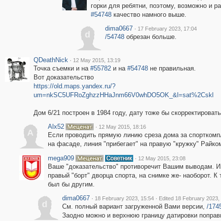
горки для ребятни, поэтому, возможно и ра
#54748
качество намного выше.
dima0667
·
17 February 2023, 17:04
d
/54748
обрезан больше.
QDeathNick
·
12 May 2015, 13:19
Точка съемки и на
#55782
и на
#54748
не правильная.
Вот доказательство
https://old.maps.yandex.ru/?
um=nkSC5UFRoZghzzHHaJnm66V0whDO5OK_&l=sat%2Cskl
Дом 6/21 построен в 1984 году, дату тоже бы скорректироват
Alx52
·
12 May 2015, 18:16
A
Если проводить прямую линию среза дома за спорткомп
на фасаде, линия "прибегает" на правую "кружку" Райко
mega909
·
12 May 2015, 23:08
Ваше "доказательство" противоречит Вашим выводам. И
правый "борт" дворца спорта, на снимке же- наоборот. 
был бы другим.
dima0667
·
·
18 February 2023, 15:54
Edited 18 February 2023,
d
См. полный вариант загруженной Вами версии,
/174
Заодно можно и верхнюю границу датировки поправи