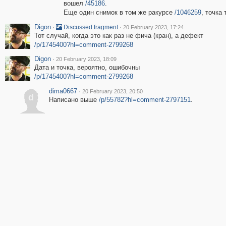
вошел
/45186
.
Еще один снимок в том же ракурсе
/1046259
, точка
Digon
·
·
Discussed fragment
20 February 2023, 17:24
Тот случай, когда это как раз не фича (кран), а дефект
/p/1745400?hl=comment-2799268
Digon
·
20 February 2023, 18:09
Дата и точка, вероятно, ошибочны
/p/1745400?hl=comment-2799268
dima0667
·
20 February 2023, 20:50
d
Написано выше
/p/55782?hl=comment-2797151
.