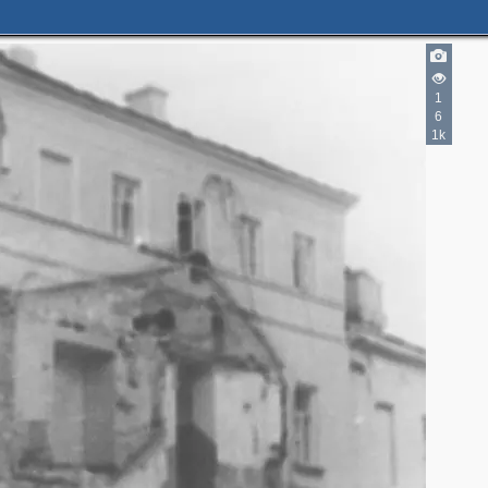
1
6
2
1k
4
14
3
9
6
2
4
2
4
9
6
2
25