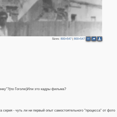
4
2
3
Sizes:
800×547
|
800×547
W
20
6
7
лонку"?(по Гоголю)Или это кадры фильма?
а серия - чуть ли ни первый опыт самостоятельного "процесса" от фото