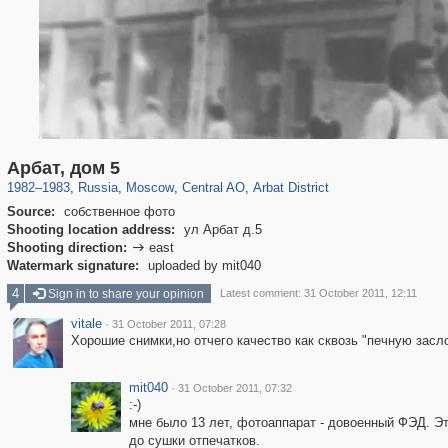
319,780
1,406,255
159,978
8,286
29,243
5,916
13,485
356
Арбат, дом 5
1982
–
1983
,
Russia
,
Moscow
,
Central AO
,
Arbat District
Source:
собственное фото
Shooting location address:
ул Арбат д.5
Shooting direction:
east

Watermark signature:
uploaded by mit040
4
Sign in to share your opinion
Latest comment: 31 October 2011, 12:11
vitale
·
31 October 2011, 07:28
Хорошие снимки,но отчего качество как сквозь "печную зас
mit040
·
31 October 2011, 07:32
:-)
мне было 13 лет, фотоаппарат - довоенный ФЭД. Эт
до сушки отпечатков.