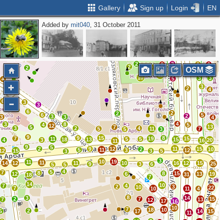
Gallery
Sign up
Login
EN
Added by
mit040
, 31 October 2011
2
3
6
5
4
2
2
3
2
4
2
2
2
3
8
6
6
2
9
2
OSM
9
11
10
3
3
5
4
3
2
2
4
3
6
3
3
6
2
2
6
5
2
3
3
3
4
4
3
8
4
5
12
13
5
7
3
2
4
5
11
7
5
3
9
9
15
8
7
19
15
11
5
5
18
13
15
4
3
20
16
11
9
5
2
9
12
11
15
2
10
5
11
3
12
12
15
3
5
3
3
10
19
11
11
14
12
11
10
16
12
15
25
9
3
6
5
5
4
5
7
8
8
15
12
6
13
19
31
18
7
14
10
7
4
2
3
10
22
7
10
11
4
8
3
14
2
7
15
7
13
12
17
16
10
7
18
10
2
5
17
14
15
11