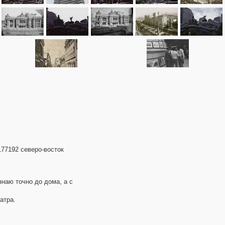
.177192 северо-восток
наю точно до дома, а с
атра.