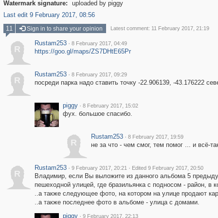
Watermark signature:
uploaded by piggy
Last edit 9 February 2017, 08:56
11
Sign in to share your opinion
Latest comment: 11 February 2017, 21:19
Rustam253
·
8 February 2017, 04:49
R
https://goo.gl/maps/ZS7DHtE65Pr
Rustam253
·
8 February 2017, 09:29
R
посреди парка надо ставить точку -22.906139, -43.176222 сев
piggy
·
8 February 2017, 15:02
фух. большое спасибо.
Rustam253
·
8 February 2017, 19:59
R
не за что - чем смог, тем помог ... и всё
Rustam253
·
·
9 February 2017, 20:21
Edited 9 February 2017, 20:50
R
Владимир, если Вы выложите из данного альбома 5 предыдущи
пешеходной улицей, где бразильянка с подносом - район, в 
..а также следующее фото, на котором на улице продают карт
..а также последнее фото в альбоме - улица с домами.
piggy
·
9 February 2017, 22:13