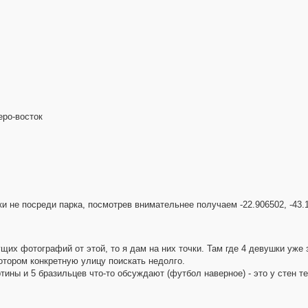
еро-восток
-таки не посреди парка, посмотрев внимательнее получаем -22.906502, -43
х фотографий от этой, то я дам на них точки. Там где 4 девушки уже з
котором конкретную улицу поискать недолго.
ины и 5 бразильцев что-то обсуждают (футбол наверное) - это у стен те