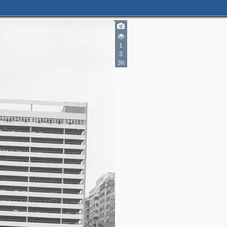
1
3
3h