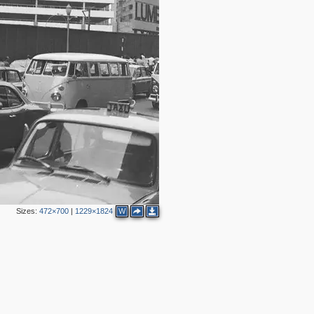
Sizes:
472×700
|
1229×1824
W