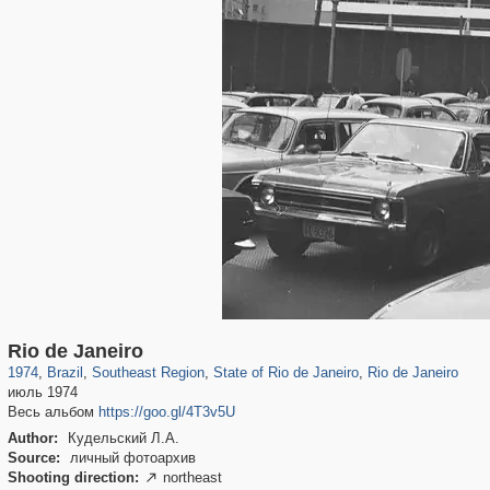
917
663
18
18
583
16
516
15
Rio de Janeiro
1974
,
Brazil
,
Southeast Region
,
State of Rio de Janeiro
,
Rio de Janeiro
июль 1974
Весь альбом
https://goo.gl/4T3v5U
Author:
Кудельский Л.А.
Source:
личный фотоархив
Shooting direction:
northeast
