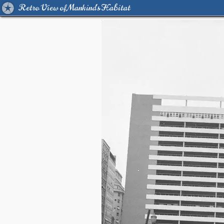
Retro View of Mankind's Habitat