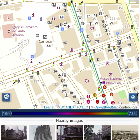
4
5
3
4
5
4
2
2
3
Leaflet
| ©
SCANEX ITC LLC
| ©
OpenStreetMap
contributors
2
6
2
1826
2000
Nearby images
2
3
2
2