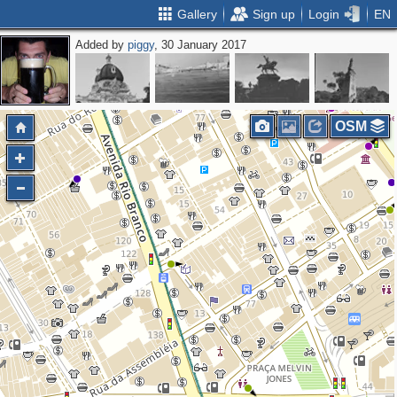
Gallery
Sign up
Login
EN
Added by
piggy
, 30 January 2017
OSM