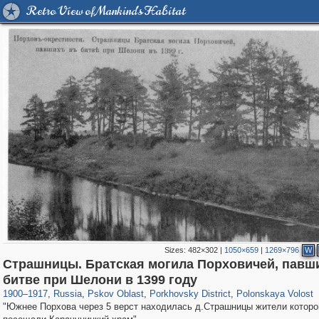
Retro View of Mankind's Habitat
Sizes:
482×302
|
1050×659
|
1269×796
W
Страшницы. Братская могила Порховичей, павш
17,713
1,406,485
1,350
29,243
933
16
124
3
битве при Шелони в 1399 году
1900
–
1917
,
Russia
,
Pskov Oblast
,
Porkhovsky District
,
Polonskaya Volost
"Южнее Порхова через 5 верст находилась д.Страшницы жители которо