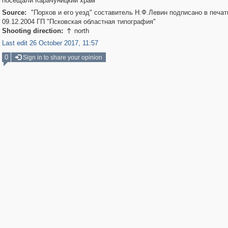
посещали Карачуницкий храм"
Source:
"Порхов и его уезд" составитель Н.Ф.Левин подписано в печат
09.12.2004 ГП "Псковская областная типография"
Shooting direction:
north

Last edit 26 October 2017, 11:57
0
Sign in to share your opinion