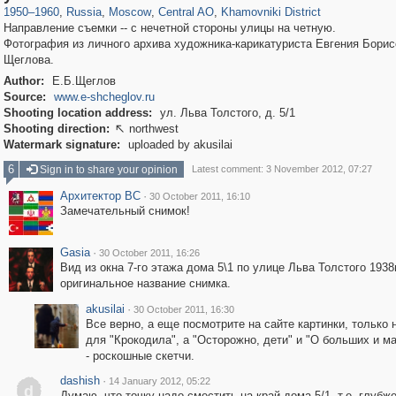
1950
–
1960
,
Russia
,
Moscow
,
Central AO
,
Khamovniki District
Направление съемки -- с нечетной стороны улицы на четную.
Фотография из личного архива художника-карикатуриста Евгения Бори
Щеглова.
Author:
Е.Б.Щеглов
Source:
www.e-shcheglov.ru
Shooting location address:
ул. Льва Толстого, д. 5/1
Shooting direction:
northwest

Watermark signature:
uploaded by akusilai
6
Sign in to share your opinion
Latest comment: 3 November 2012, 07:27
Архитектор ВС
·
30 October 2011, 16:10
Замечательный снимок!
Gasia
·
30 October 2011, 16:26
Вид из окна 7-го этажа дома 5\1 по улице Льва Толстого 1938г
оригинальное название снимка.
akusilai
·
30 October 2011, 16:30
Все верно, а еще посмотрите на сайте картинки, только н
для "Крокодила", а "Осторожно, дети" и "О больших и ма
- роскошные скетчи.
dashish
·
14 January 2012, 05:22
d
Думаю, что точку надо сместить на край дома 5/1, т.е. глубже