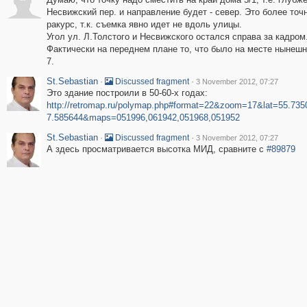
Несвижский пер. и направление будет - север. Это более точ
ракурс, т.к. съемка явно идет не вдоль улицы.
Угол ул. Л.Толстого и Несвижского остался справа за кадром
Фактически на переднем плане то, что было на месте нынеш
7.
St.Sebastian
·
·
Discussed fragment
3 November 2012, 07:27
Это здание построили в 50-60-х годах:
http://retromap.ru/polymap.php#format=22&zoom=17&lat=55.73
7.585644&maps=051996,061942,051968,051952
St.Sebastian
·
·
Discussed fragment
3 November 2012, 07:27
А здесь просматривается высотка МИД, сравните с
#89879