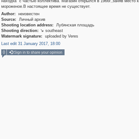
находка" с частью коллектива. Магазин открылся в 1966г.,заняв место 
мороженое.В настоящее время не существует.
Author:
неизвестен
Source:
Личный архив
Shooting location address:
Лубянская площадь
Shooting direction:
southeast

Watermark signature:
uploaded by Veres
Last edit 31 January 2017, 18:00
0
Sign in to share your opinion