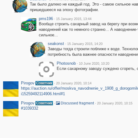
Так было далеко не каждый год. Это - самое сильное на
пришедшееся на эпоху фотографии.
pms196
·
15 January 2015, 13:44
Вообще строить сахарный завод на берегу при воз
наводнений как то немного странно... А наводнение-
сильное...
seakonst
·
15 January 2015, 14:20
Заводы тогда строили поближе к воде. Техноло
потребность была важнее опасности наводнени
Photosnob
·
10 June 2020, 10:20
Если сахарному заводу суждено сгореть, о
Pirogov
·
20 January 2020, 10:14
https://auction.ru/offer/moskva_navodnenie_v_1908_g_dorogomi
i15259492114906.html#1
Pirogov
·
·
Discussed fragment
20 January 2020, 10:15
#1039332