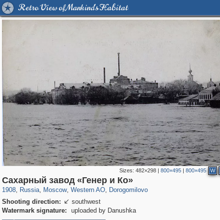
Retro View of Mankind's Habitat
Sizes:
482×298
|
800×495
|
800×495
W
319,780
1,406,255
8,286
27,129
29,243
310
6,082
107
Сахарный завод «Генер и Ко»
1908
,
Russia
,
Moscow
,
Western AO
,
Dorogomilovo
Shooting direction:
southwest

Watermark signature:
uploaded by Danushka