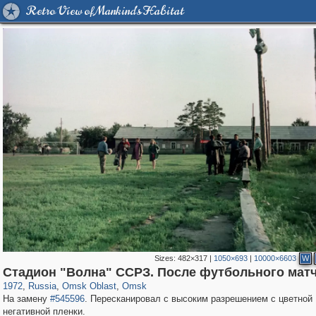
Retro View of Mankind's Habitat
Sizes:
482×317
|
1050×693
|
10000×6603
W
31,668
1,406,849
80
22,537
29,243
71
Стадион "Волна" ССРЗ. После футбольного мат
1972
,
Russia
,
Omsk Oblast
,
Omsk
На замену
#545596
. Пересканировал с высоким разрешением с цветной
негативной пленки.