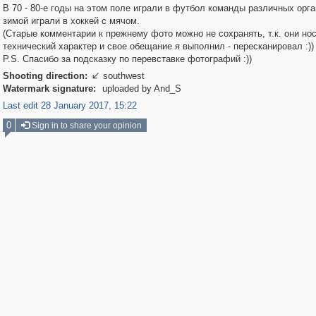
В 70 - 80-е годы на этом поле играли в футбол команды различных орга
зимой играли в хоккей с мячом.
(Старые комментарии к прежнему фото можно не сохранять, т.к. они но
технический характер и свое обещание я выполнил - пересканировал :))
P.S. Спасибо за подсказку по перевставке фотографий :))
Shooting direction:
southwest

Watermark signature:
uploaded by And_S
Last edit 28 January 2017, 15:22
0
Sign in to share your opinion