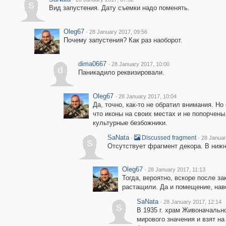
S
Вид запустения. Дату съемки надо поменять.
Oleg67
·
28 January 2017, 09:56
Почему запустения? Как раз наоборот.
dima0667
·
28 January 2017, 10:00
d
Паникадило реквизировали.
Oleg67
·
28 January 2017, 10:04
Да, точно, как-то не обратил внимания. Но
что иконы на своих местах и не попорчен
культурные безбожники.
SaNata
·
·
Discussed fragment
28 Januar
S
Отсутствует фрагмент декора. В нижн
Oleg67
·
28 January 2017, 11:13
Тогда, вероятно, вскоре после за
растащили. Да и помещение, наве
SaNata
·
28 January 2017, 12:14
S
В 1935 г. храм Живоначальн
мирового значения и взят н