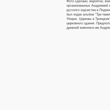
Фото сделано, вероятно, вое
организованных Академией 
русского зодчества в Подмос
был издан альбом "Три памя
Уборах. Церковь в Троицком"
церковного здания. Предпол
древней живописи им.Андре