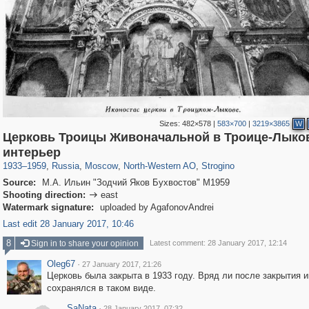
Sizes:
482×578
|
583×700
|
3219×3865
W
Церковь Троицы Живоначальной в Троице-Лыко
319,864
1,406,840
8,286
8,080
29,243
112
1,110
13
интерьер
1933
–
1959
,
Russia
,
Moscow
,
North-Western AO
,
Strogino
Source:
М.А. Ильин "Зодчий Яков Бухвостов" М1959
Shooting direction:
east

Watermark signature:
uploaded by AgafonovAndrei
Last edit 28 January 2017, 10:46
8
Sign in to share your opinion
Latest comment: 28 January 2017, 12:14
Oleg67
·
27 January 2017, 21:26
Церковь была закрыта в 1933 году. Вряд ли после закрытия 
сохранялся в таком виде.
SaNata
·
28 January 2017, 07:32