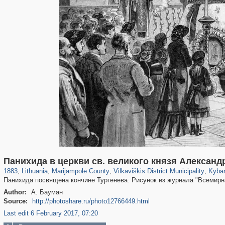
13,962
163
90
1
80
1
40
1
Панихида в церкви св. великого князя Алексан
1883
,
Lithuania
,
Marijampolė County
,
Vilkaviškis District Municipality
,
Kybar
Панихида посвящена кончине Тургенева. Рисунок из журнала "Всемир
Author:
А. Бауман
Source:
http://photoshare.ru/photo12766449.html
Last edit 6 February 2017, 07:20