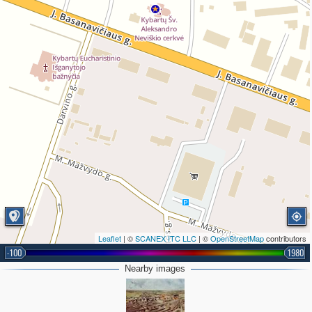
Leaflet
| ©
SCANEX ITC LLC
| ©
OpenStreetMap
contributors
-100
1980
Nearby images