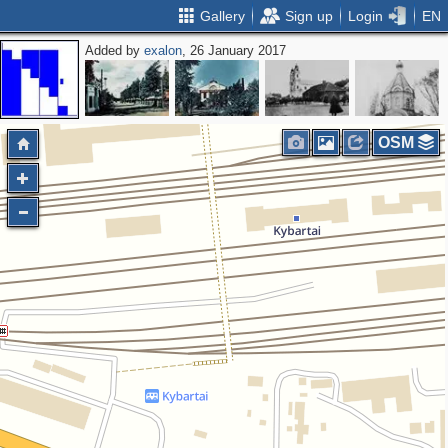
Gallery
Sign up
Login
EN
Added by
exalon
, 26 January 2017
OSM