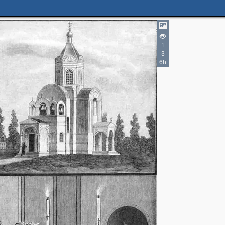
1
3
6h