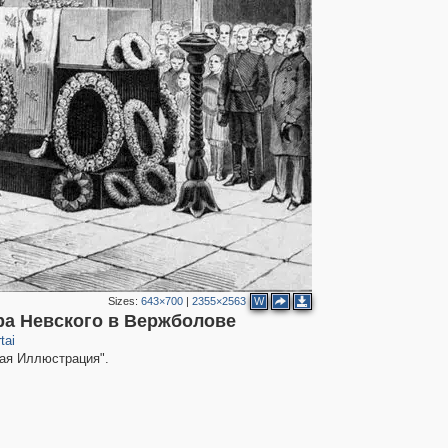
Sizes:
643×700
|
2355×2563
W
дра Невского в Вержболове
tai
ная Иллюстрация".