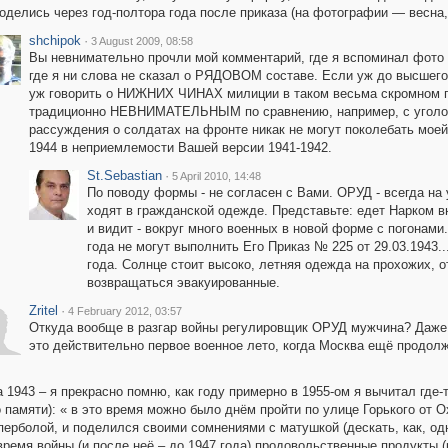
оделись через год-полтора года после приказа (на фотографии — весна,
shchipok
·
3 August 2009, 08:58
Вы невнимательно прочли мой комментарий, где я вспоминал фо
где я ни слова не сказал о РЯДОВОМ составе. Если уж до высшего
уж говорить о НИЖНИХ ЧИНАХ милиции в таком весьма скромном п
традиционно НЕВНИМАТЕЛЬНЫМ по сравнению, например, с уголовн
рассуждения о солдатах на фронте никак не могут поколебать мое
1944 в неприемлемости Вашей версии 1941-1942.
St.Sebastian
·
5 April 2010, 14:48
По поводу формы - не согласен с Вами. ОРУД - всегда на 
ходят в гражданской одежде. Представьте: едет Нарком 
и видит - вокруг много военных в новой форме с погонам
года не могут выполнить Его Приказ № 225 от 29.03.1943..
года. Солнце стоит высоко, летняя одежда на прохожих, о
возвращаться эвакуированные.
Zritel
·
4 February 2012, 03:57
Откуда вообще в разгар войны регулировщик ОРУД мужчина? Даже 
это действительно первое военное лето, когда Москва ещё продол
 1943 – я прекрасно помню, как году примерно в 1955-ом я вычитал где-т
о памяти): « в это время можно было днём пройти по улице Горького от 
ерболой, и поделился своими сомнениями с матушкой (дескать, как, од
емя войны (и после неё – до 1947 года) продовольственные продукты (р