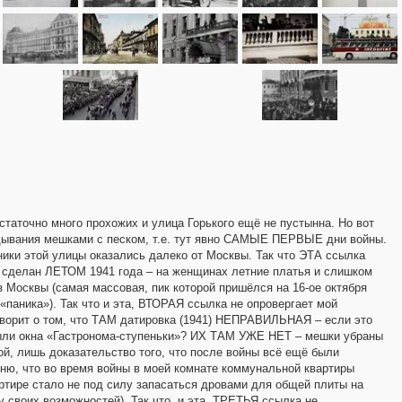
статочно много прохожих и улица Горького ещё не пустынна. Но вот
ания мешками с песком, т.е. тут явно САМЫЕ ПЕРВЫЕ дни войны.
ьники этой улицы оказались далеко от Москвы. Так что ЭТА ссылка
к сделан ЛЕТОМ 1941 года – на женщинах летние платья и слишком
Москвы (самая массовая, пик которой пришёлся на 16-ое октября
«паника»). Так что и эта, ВТОРАЯ ссылка не опровергает мой
ворит о том, что ТАМ датировка (1941) НЕПРАВИЛЬНАЯ – если это
акрыли окна «Гастронома-ступеньки»? ИХ ТАМ УЖЕ НЕТ – мешки убраны
, лишь доказательство того, что после войны всё ещё были
мню, что во время войны в моей комнате коммунальной квартиры
артире стало не под силу запасаться дровами для общей плиты на
 своих возможностей). Так что, и эта, ТРЕТЬЯ ссылка не