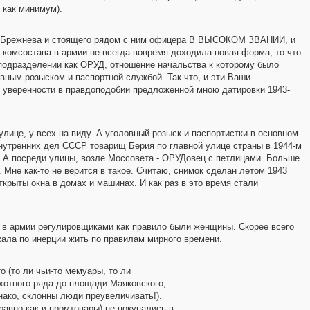
 как минимум).
то Брежнева и стоящего рядом с ним офицера В ВЫСОКОМ ЗВАНИИ, и
 комсостава в армии не всегда вовремя доходила новая форма, то что
одразделении как ОРУД, отношение начальства к которому было
ым розыском и паспортной службой. Так что, и эти Ваши
й уверенности в правдоподобии предложенной мною датировки 1943-
улице, у всех на виду. А уголовный розыск и паспортистки в основном
внутренних дел СССР товарищ Берия по главной улице страны в 1944-м
и. А посреди улицы, возле Моссовета - ОРУДовец с петлицами. Больше
. Мне как-то не верится в такое. Считаю, снимок сделан летом 1943
ткрыты окна в домах и машинах. И как раз в это время стали
в армии регулировщиками как правило были женщины. Скорее всего
жала по инерции жить по правилам мирного времени.
о (то ли чьи-то мемуары, то ли
Охотного ряда до площади Маяковского,
нако, склонны люди преувеличивать!).
авно как и промтовары) не покупались в