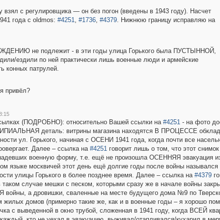
 взял с регулировщика — он без погон (введены в 1943 году). Насчет
941 года с oldmos:
#4251
,
#1736
,
#4379
. Нижнюю границу исправляю на
СУЖДЕНИЮ не подлежит - в эти годы улица Горького была ПУСТЫННОЙ,
одили/ездили по ней практически лишь военные люди и армейские
ть конных патрулей.
я привёл?
8:15
сылках (ПОДРОБНО): относительно Вашей ссылки на
#4251
- на фото до
ИАЛЬНАЯ деталь: витрины магазина находятся В ПРОЦЕССЕ обкладыв
ности ул. Горького, начиная с ОСЕНИ 1941 года, когда почти все насел
ровергает. Далее – ссылка на
#4251
говорит лишь о том, что этот снимо
надевших военную форму, т.е. ещё не произошла ОСЕННЯЯ эвакуация из 
ном языке москвичей этот день ещё долгие годы после войны назывался 
ости улицы Горького в более позднее время. Далее – ссылка на
#4379
го
е в таком случае мешки с песком, которыми сразу же в начале войны з
войны, а дровишки, сваленные на месте будущего дома №9 по Тверской
м жилых домов (примерно такие же, как и в военные годы – я хорошо по
чка с выведенной в окно трубой, сложенная в 1941 году, когда ВСЕЙ кв
каждый, кто не уехал в эвакуацию, выживал/отапливался/кухарил в меру