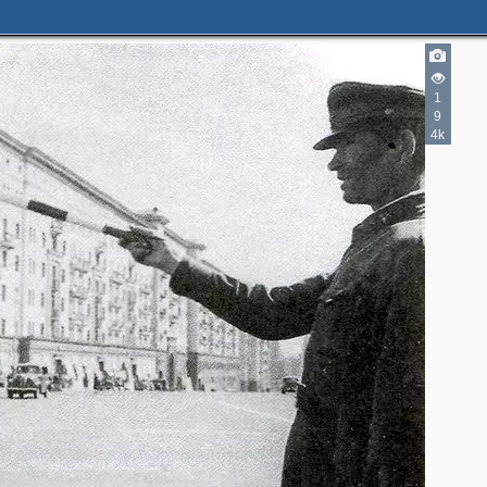
2
8
4
9
1
9
9
7
4k
10
3
9
2
2
2