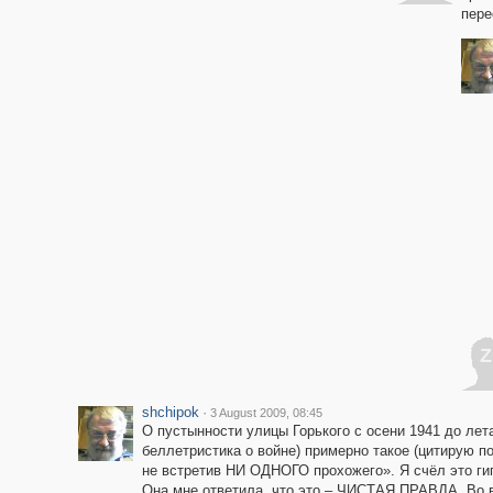
пере
Z
shchipok
·
3 August 2009, 08:45
О пустынности улицы Горького с осени 1941 до лета
беллетристика о войне) примерно такое (цитирую п
не встретив НИ ОДНОГО прохожего». Я счёл это гип
Она мне ответила, что это – ЧИСТАЯ ПРАВДА. Во вр