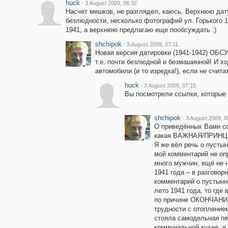
huck
·
3 August 2009, 06:32
Насчет мешков, не разглядел, каюсь. Верхнюю дату
безлюдности, несколько фотографий ул. Горького 1
1941, а верхнюю предлагаю еще пообсуждать :)
shchipok
·
3 August 2009, 07:11
Новая версия датировки (1941-1942) ОБ
т.е. почти безлюдной и безмашинной! И х
автомобили (и то изредка!), если не счита
huck
·
3 August 2009, 07:15
Вы посмотрели ссылки, которые 
shchipok
·
3 August 2009, 0
О приведённых Вами с
какая ВАЖНАЯ/ПРИНЦИП
Я же вёл речь о пустын
мой комментарий не оп
много мужчин, ещё не 
1941 года – в разговор
комментарий о пустынн
лето 1941 года, то гд
по причине ОКОНЧАНИЯ 
трудности с отопление
стояла самодельная пе
коммунальной кухне, и 