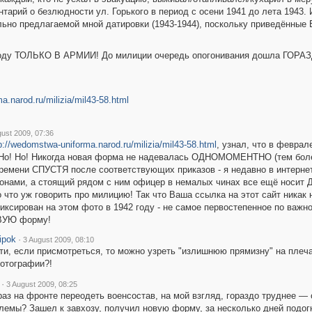
тарий о безлюдности ул. Горького в период с осени 1941 до лета 1943. 
ьно предлагаемой мной датировки (1943-1944), поскольку приведённые 
 году ТОЛЬКО В АРМИИ! До милиции очередь опогонивания дошла ГОР
a.narod.ru/milizia/mil43-58.html
gust 2009, 07:36
p://wedomstwa-uniforma.narod.ru/milizia/mil43-58.html
, узнал, что в февра
 Но! Но! Никогда новая форма не надевалась ОДНОМОМЕНТНО (тем более,
ремени СПУСТЯ после соответствующих приказов - я недавно в интернет
гонами, а стоящий рядом с ним офицер в немалых чинах все ещё нос
о что уж говорить про милицию! Так что Ваша ссылка на этот сайт никак
иксирован на этом фото в 1942 году - не самое первостепенное по ва
ВУЮ форму!
ipok
·
3 August 2009, 08:10
ти, если присмотреться, то можно узреть "излишнюю прямизну" на плеча
отографии?!
·
3 August 2009, 08:25
раз на фронте переодеть военсостав, на мой взгляд, гораздо труднее — 
лемы? Зашел к завхозу, получил новую форму, за несколько дней подогн