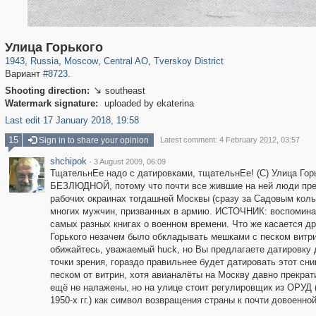
319,878
1,407,212
160,021
8,286
29,248
5,916
53,055
2,283
Улица Горького
1943
,
Russia
,
Moscow
,
Central AO
,
Tverskoy District
Вариант
#8723
.
Shooting direction:
southeast

Watermark signature:
uploaded by ekaterina
Last edit 17 January 2018, 19:58
15
Sign in to share your opinion
Latest comment: 4 February 2012, 03:57
shchipok
·
3 August 2009, 06:09
ТщательнЕе надо с датировками, тщательнЕе! (С) Улица Горь
БЕЗЛЮДНОЙ, потому что почти все жившие на ней люди преб
рабочих окраинах тогдашней Москвы (сразу за Садовым коль
многих мужчин, призванных в армию. ИСТОЧНИК: воспоминан
самых разных книгах о военном времени. Что же касается дру
Горького незачем было обкладывать мешками с песком витри
обижайтесь, уважаемый huck, но Вы предлагаете датировку д
точки зрения, гораздо правильнее будет датировать этот сни
песком от витрин, хотя авианалёты на Москву давно прекра
ещё не налажены, но на улице стоит регулировщик из ОРУД 
1950-х гг.) как символ возвращения страны к почти довоенной