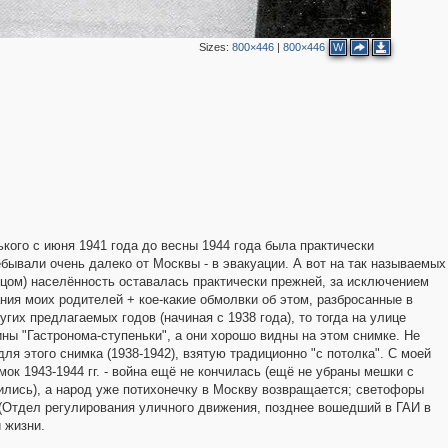
4
Sizes:
800×446
|
800×446
W
2
кого с июня 1941 года до весны 1944 года была практически
ывали очень далеко от Москвы - в эвакуации. А вот на так называемых
цом) населённость оставалась практически прежней, за исключением
ия моих родителей + кое-какие обмолвки об этом, разбросанные в
2
гих предлагаемых годов (начиная с 1938 года), то тогда на улице
ны "Гастронома-ступеньки", а они хорошо видны на этом снимке. Не
ля этого снимка (1938-1942), взятую традиционно "с потолка". С моей
мок 1943-1944 гг. - война ещё не кончилась (ещё не убраны мешки с
тились), а народ уже потихонечку в Москву возвращается; светофоры
(Отдел регулирования уличного движения, позднее вошедший в ГАИ в
5
 жизни.