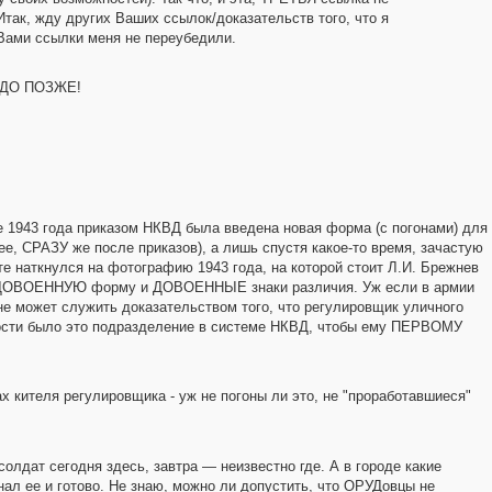
Итак, жду других Ваших ссылок/доказательств того, что я
Вами ссылки меня не переубедили.
АЗДО ПОЗЖЕ!
ле 1943 года приказом НКВД была введена новая форма (с погонами) для
 СРАЗУ же после приказов), а лишь спустя какое-то время, зачастую
е наткнулся на фотографию 1943 года, на которой стоит Л.И. Брежнев
ит ДОВОЕННУЮ форму и ДОВОЕННЫЕ знаки различия. Уж если в армии
 не может служить доказательством того, что регулировщик уличного
жности было это подразделение в системе НКВД, чтобы ему ПЕРВОМУ
х кителя регулировщика - уж не погоны ли это, не "проработавшиеся"
солдат сегодня здесь, завтра — неизвестно где. А в городе какие
ал ее и готово. Не знаю, можно ли допустить, что ОРУДовцы не