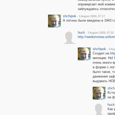
опровергает мой коммен
заблуждаюсь относител
shchipok
·
3 August 2009, 07:17
А погоны были введены в 1943
huck
·
3 August 2009, 07:20
http://wedomstwa-uniform
shchipok
·
3 Au
Сходил на
htt
милиции. Но!
очень много в
в форме с по
было такое, т
движения заф
выдавать НО
shch
Кста
на ф
huck
Как 
проб