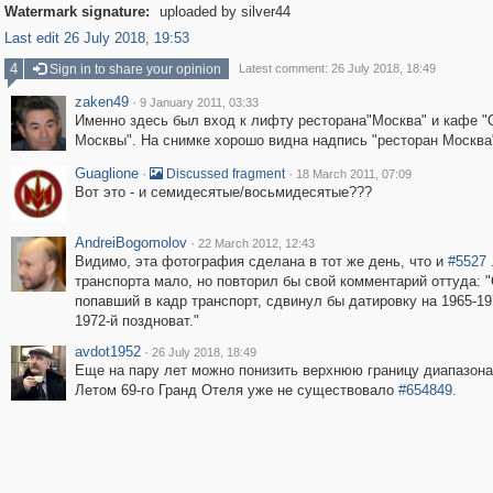
Watermark signature:
uploaded by silver44
Last edit 26 July 2018, 19:53
4
Sign in to share your opinion
Latest comment: 26 July 2018, 18:49
zaken49
·
9 January 2011, 03:33
Именно здесь был вход к лифту ресторана"Москва" и кафе "
Москвы". На снимке хорошо видна надпись "ресторан Москва
Guaglione
·
·
Discussed fragment
18 March 2011, 07:09
Вот это - и семидесятые/восьмидесятые???
AndreiBogomolov
·
22 March 2012, 12:43
Видимо, эта фотография сделана в тот же день, что и
#5527
транспорта мало, но повторил бы свой комментарий оттуда: 
попавший в кадр транспорт, сдвинул бы датировку на 1965-197
1972-й поздноват."
avdot1952
·
26 July 2018, 18:49
Еще на пару лет можно понизить верхнюю границу диапазона
Летом 69-го Гранд Отеля уже не существовало
#654849
.