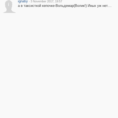
ignatiy
·
3 November 2017, 19:57
i
а в таксисткой кепочке-Вольдемар(Волик!) Иных уж нет....