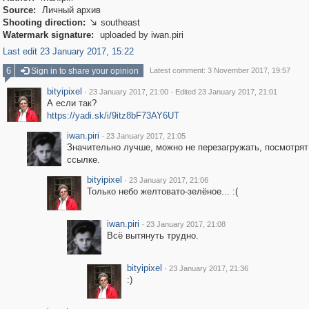
Source:
Личный архив
Shooting direction:
southeast

Watermark signature:
uploaded by iwan.piri
Last edit 23 January 2017, 15:22
6
Sign in to share your opinion
Latest comment: 3 November 2017, 19:57
bityipixel
·
·
23 January 2017, 21:00
Edited 23 January 2017, 21:01
А если так?
https://yadi.sk/i/9itz8bF73AY6UT
iwan.piri
·
23 January 2017, 21:05
Значительно лучше, можно не перезагружать, посмотря
ссылке.
bityipixel
·
23 January 2017, 21:06
Только небо желтовато-зелёное... :(
iwan.piri
·
23 January 2017, 21:08
Всё вытянуть трудно.
bityipixel
·
23 January 2017, 21:36
:)