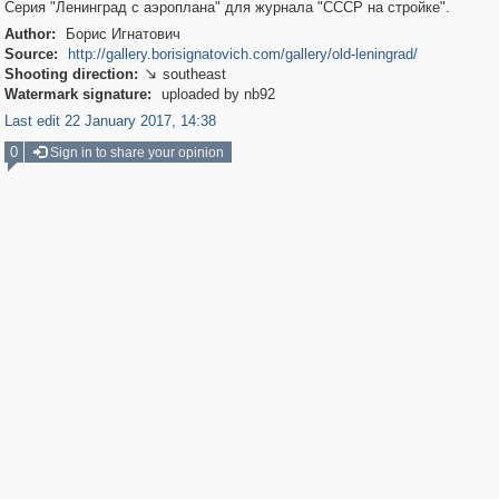
Серия "Ленинград с аэроплана" для журнала "СССР на стройке".
Author:
Борис Игнатович
Source:
http://gallery.borisignatovich.com/gallery/old-leningrad/
Shooting direction:
southeast

Watermark signature:
uploaded by nb92
Last edit 22 January 2017, 14:38
0
Sign in to share your opinion