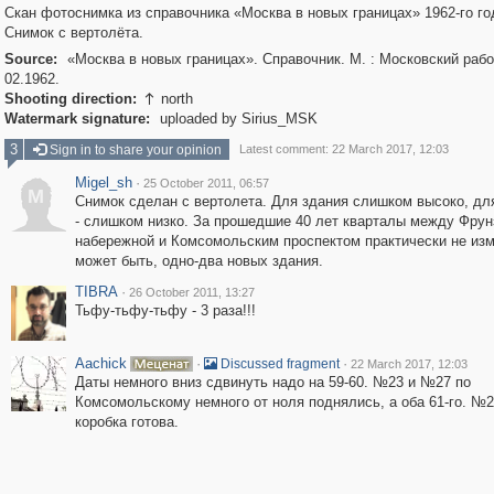
Скан фотоснимка из справочника «Москва в новых границах» 1962-го го
Снимок с вертолёта.
Source:
«Москва в новых границах». Справочник. М. : Московский рабо
02.1962.
Shooting direction:
north

Watermark signature:
uploaded by Sirius_MSK
3
Sign in to share your opinion
Latest comment: 22 March 2017, 12:03
Migel_sh
·
25 October 2011, 06:57
M
Снимок сделан с вертолета. Для здания слишком высоко, дл
- слишком низко. За прошедшие 40 лет кварталы между Фрун
набережной и Комсомольским проспектом практически не из
может быть, одно-два новых здания.
TIBRA
·
26 October 2011, 13:27
Тьфу-тьфу-тьфу - 3 раза!!!
Aachick
·
·
Discussed fragment
22 March 2017, 12:03
Даты немного вниз сдвинуть надо на 59-60. №23 и №27 по
Комсомольскому немного от ноля поднялись, а оба 61-го. №25
коробка готова.