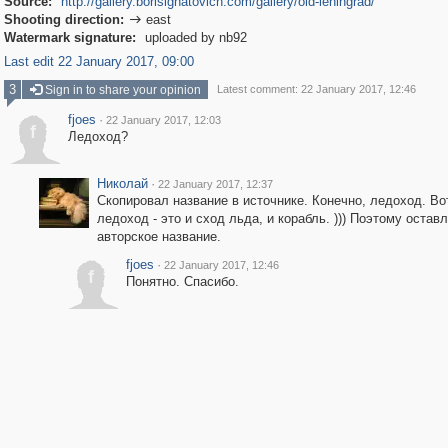
Source:
http://gallery.borisignatovich.com/gallery/old-leningrad/
Shooting direction:
east

Watermark signature:
uploaded by nb92
Last edit 22 January 2017, 09:00
3
Sign in to share your opinion
Latest comment: 22 January 2017, 12:46
fjoes
·
22 January 2017, 12:03
f
Ледоход?
Николай
·
22 January 2017, 12:37
Скопировал название в источнике. Конечно, ледоход. Во
ледоход - это и сход льда, и корабль. ))) Поэтому остав
авторское название.
fjoes
·
22 January 2017, 12:46
f
Понятно. Спасибо.