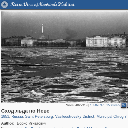
Retro View of Mankind's Habitat
Sizes:
482×319
|
1050×697
|
1500×995
W
197,255
1,407,325
5,714
29,248
14,282
482
9,208
456
Сход льда по Неве
1953
,
Russia
,
Saint Petersburg
,
Vasileostrovsky District
,
Municipal Okrug 7 (
Author:
Борис Игнатович