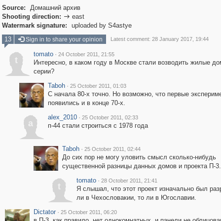
Source:
Домашний архив
Shooting direction:
east

Watermark signature:
uploaded by S4astye
13
Sign in to share your opinion
Latest comment: 28 January 2017, 19:44
tomato
·
24 October 2011, 21:55
t
Интересно, в каком году в Москве стали возводить жилые до
серии?
Taboh
·
25 October 2011, 01:03
С начала 80-х точно. Но возможно, что первые экспери
появились и в конце 70-х.
alex_2010
·
25 October 2011, 02:33
a
п-44 стали строиться с 1978 года
Taboh
·
25 October 2011, 02:44
До сих пор не могу уловить смысл сколько-нибудь
существенной разницы данных домов и проекта П-3.
tomato
·
28 October 2011, 21:41
t
Я слышал, что этот проект изначально был раз
ли в Чехословакии, то ли в Югославии.
Dictator
·
25 October 2011, 06:20
в П-3, как правило, нет однокомнатных, и панели не облицов