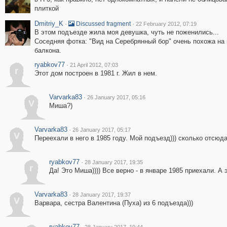
плиткой
Dmitriy_K
·
·
Discussed fragment
22 February 2012, 07:19
В этом подъезде жила моя девушка, чуть не поженились...
Соседняя фотка: "Вид на Серебрянный бор" очень похожа на 
балкона.
ryabkov77
·
21 April 2012, 07:03
r
Этот дом построен в 1981 г. Жил в нем.
Varvarka83
·
26 January 2017, 05:16
V
Миша?)
Varvarka83
·
26 January 2017, 05:17
V
Переехали в него в 1985 году. Мой подъезд))) сколько отсюд
ryabkov77
·
28 January 2017, 19:35
r
Да! Это Миша)))) Все верно - в январе 1985 приехали. А 
Varvarka83
·
28 January 2017, 19:37
V
Варвара, сестра Валентина (Пуха) из 6 подъезда)))
ryabkov77
·